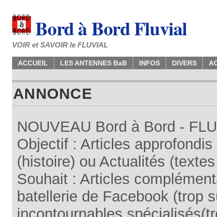
Bord à Bord Fluvial
VOIR et SAVOIR le FLUVIAL
ACCUEIL
LES ANTENNES BaB
INFOS
DIVERS
A
ANNONCE
NOUVEAU Bord à Bord - FLUV
Objectif : Articles approfondi
(histoire) ou Actualités (texte
Souhait : Articles complémenta
batellerie de Facebook (trop su
incontournables spécialisés(tr