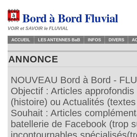
Bord à Bord Fluvial
VOIR et SAVOIR le FLUVIAL
ACCUEIL
LES ANTENNES BaB
INFOS
DIVERS
A
ANNONCE
NOUVEAU Bord à Bord - FLUV
Objectif : Articles approfondi
(histoire) ou Actualités (texte
Souhait : Articles complémenta
batellerie de Facebook (trop su
incontournables spécialisés(tr