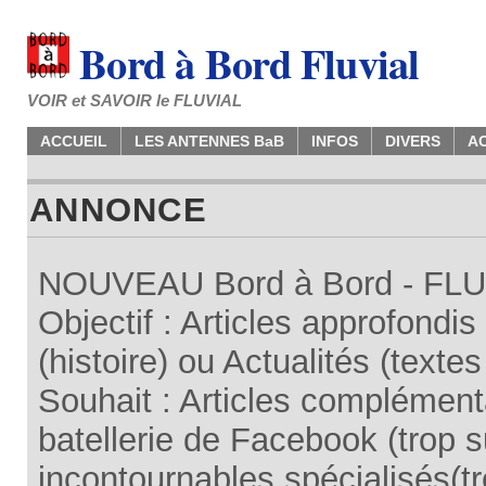
Bord à Bord Fluvial
VOIR et SAVOIR le FLUVIAL
ACCUEIL
LES ANTENNES BaB
INFOS
DIVERS
A
ANNONCE
NOUVEAU Bord à Bord - FLUV
Objectif : Articles approfondi
(histoire) ou Actualités (texte
Souhait : Articles complémenta
batellerie de Facebook (trop su
incontournables spécialisés(tr