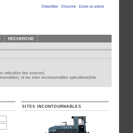
S'identifier
-
S'inscrire
-
Ecrire un article
r
RECHERCHE
vec indication des sources)
trouvables), et les sites incontournables spécialisés(très
SITES INCONTOURNABLES