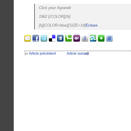
Click pour Agrandir
1962 [/COLOR][/b]
[b][COLOR=blue][SIZE=14]
Ecluse
...
Article précédent
Article suivant