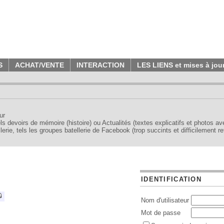
S
ACHAT/VENTE
INTERACTION
LES LIENS et mises à jou
ur
tels devoirs de mémoire (histoire) ou Actualités (textes explicatifs et photos a
erie, tels les groupes batellerie de Facebook (trop succints et difficilement re
IDENTIFICATION
Nom d'utilisateur
Mot de passe