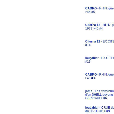
CABRO
- RHIN: gue
>45 #5
Citerna 12
- RHIN: g
1939 >45 #4
Citerna 12
- EX CIT
#14
lougabier
- EX CITE
#13
CABRO
- RHIN: gue
>45 #3
jams
- Les transform
d'un SHELL devenu
GERICAULT #6
lougabier
- CRUE d
du 30-11-2014 #9