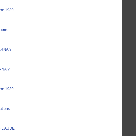
rre 1939
uerre
ERNA ?
RNA ?
rre 1939
ations
e L'AUDE