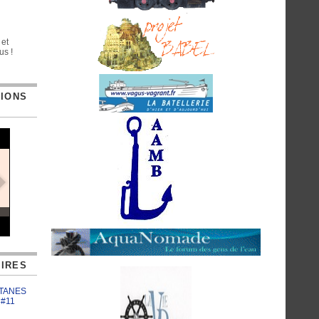
 et
us !
TIONS
IRES
ATANES
 #11