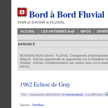
Bord à Bord Fluvial
VOIR et SAVOIR le FLUVIAL
ACCUEIL
LES ANTENNES BaB
INFOS
DIVER
ANNONCE
NOUVEAU Bord à Bord - FLUVIAL Changement d'Administrate
Objectif : Articles approfondis et argumentés sur la Batellerie 
Souhait : Articles complémentaires aux autres sites sur la batell
précis).
1962 Ecluse de Gray
Par
•
• Dimanche 24/01/2010 •
0 commentaires
• Lu 2083 fois •
Source :
Ronfleur