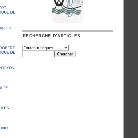
ERT
RQUE DE
age en
RECHERCHE D'ARTICLES
A ROBERT
RQUE DE
PROCYON
ULES
JULES
uerre