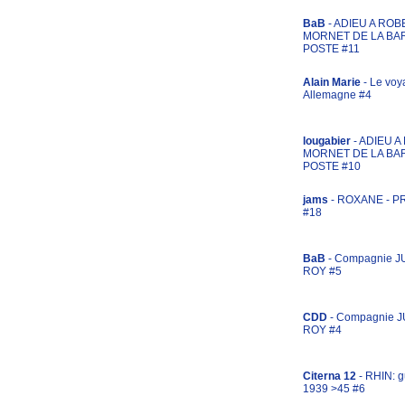
BaB
- ADIEU A ROB
MORNET DE LA BA
POSTE #11
Alain Marie
- Le voy
Allemagne #4
lougabier
- ADIEU 
MORNET DE LA BA
POSTE #10
jams
- ROXANE - 
#18
BaB
- Compagnie J
ROY #5
CDD
- Compagnie 
ROY #4
Citerna 12
- RHIN: g
1939 >45 #6