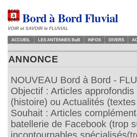
Bord à Bord Fluvial
VOIR et SAVOIR le FLUVIAL
ACCUEIL
LES ANTENNES BaB
INFOS
DIVERS
A
ANNONCE
NOUVEAU Bord à Bord - FLUV
Objectif : Articles approfondi
(histoire) ou Actualités (texte
Souhait : Articles complémenta
batellerie de Facebook (trop su
incontournables spécialisés(tr