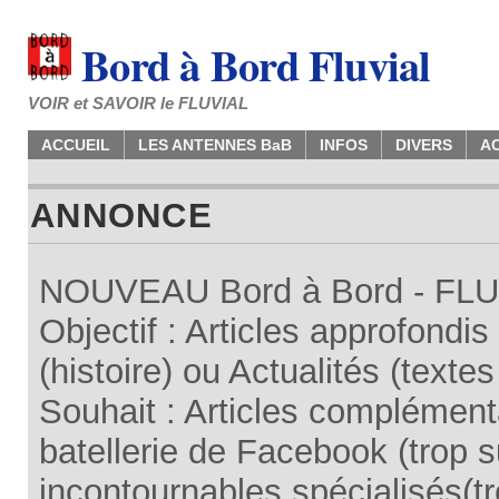
Bord à Bord Fluvial
VOIR et SAVOIR le FLUVIAL
ACCUEIL
LES ANTENNES BaB
INFOS
DIVERS
A
ANNONCE
NOUVEAU Bord à Bord - FLUV
Objectif : Articles approfondi
(histoire) ou Actualités (texte
Souhait : Articles complémenta
batellerie de Facebook (trop su
incontournables spécialisés(tr