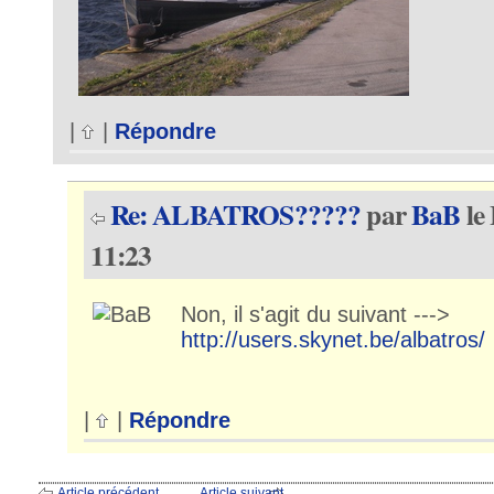
|
|
Répondre
Re: ALBATROS?????
par
BaB
le
11:23
Non, il s'agit du suivant --->
http://users.skynet.be/albatros/
|
|
Répondre
Article précédent
Article suivant