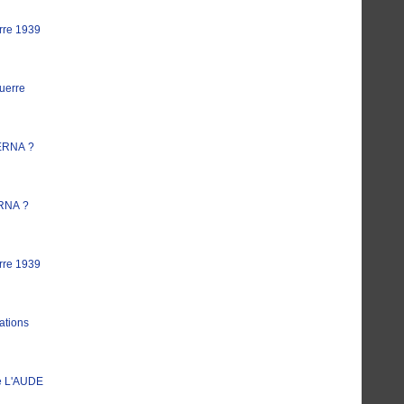
rre 1939
uerre
ERNA ?
RNA ?
rre 1939
ations
e L'AUDE