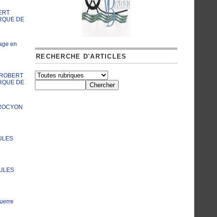
ERT
RQUE DE
age en
RECHERCHE D'ARTICLES
A ROBERT
RQUE DE
PROCYON
ULES
JULES
uerre