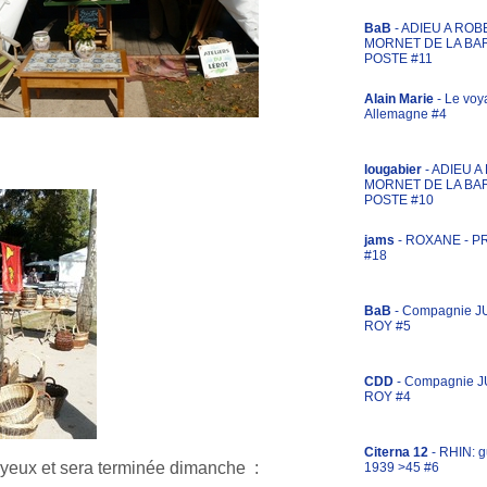
BaB
- ADIEU A ROB
MORNET DE LA BA
POSTE #11
Alain Marie
- Le voy
Allemagne #4
lougabier
- ADIEU 
MORNET DE LA BA
POSTE #10
jams
- ROXANE - 
#18
BaB
- Compagnie J
ROY #5
CDD
- Compagnie 
ROY #4
Citerna 12
- RHIN: g
s yeux et sera terminée dimanche :
1939 >45 #6