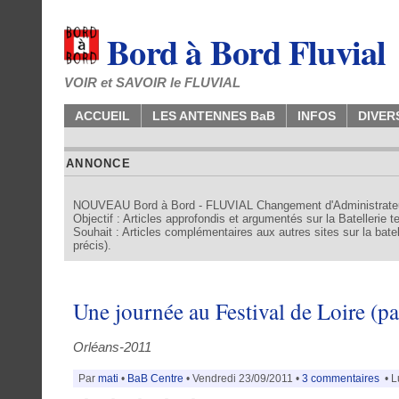
Bord à Bord Fluvial
VOIR et SAVOIR le FLUVIAL
ACCUEIL
LES ANTENNES BaB
INFOS
DIVER
ANNONCE
NOUVEAU Bord à Bord - FLUVIAL Changement d'Administrate
Objectif : Articles approfondis et argumentés sur la Batellerie 
Souhait : Articles complémentaires aux autres sites sur la batell
précis).
Une journée au Festival de Loire (pa
Orléans-2011
Par
mati
•
BaB Centre
• Vendredi 23/09/2011 •
3 commentaires
• L