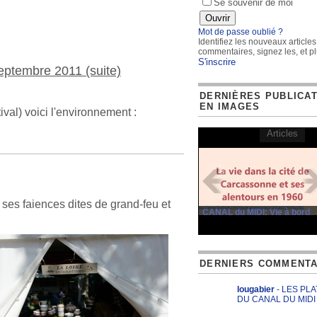
Se souvenir de moi
Mot de passe oublié ?
Identifiez les nouveaux articles
commentaires, signez les, et pl
S'inscrire
ptembre 2011 (suite)
DERNIÈRES PUBLICA
EN IMAGES
val) voici l'environnement :
Articles
t ses faiences dites de grand-feu et
CANAL du MIDI: Vie à bord
DERNIERS COMMENTA
lougabier
- LES PL
DU CANAL DU MIDI