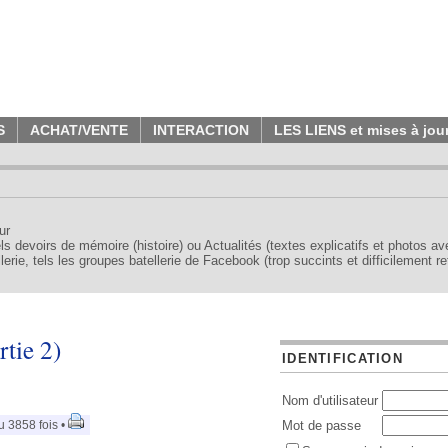
S
ACHAT/VENTE
INTERACTION
LES LIENS et mises à jou
ur
tels devoirs de mémoire (histoire) ou Actualités (textes explicatifs et photos a
erie, tels les groupes batellerie de Facebook (trop succints et difficilement re
rtie 2)
IDENTIFICATION
Nom d'utilisateur
u 3858 fois •
Mot de passe