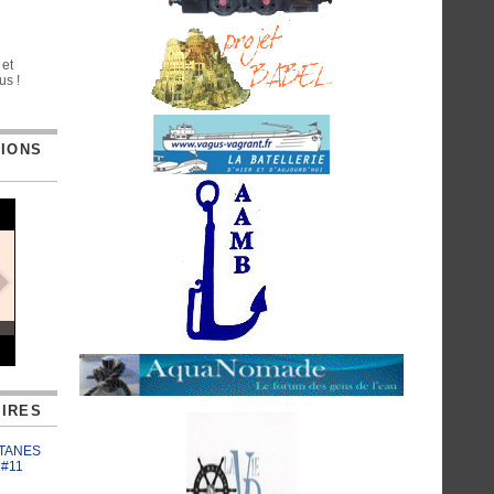
 et
us !
TIONS
IRES
ATANES
 #11