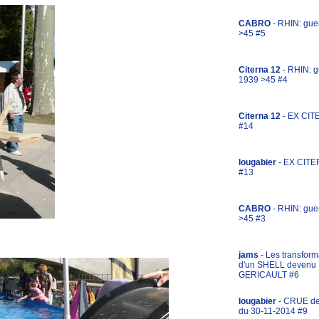
CABRO
- RHIN: gue
>45 #5
Citerna 12
- RHIN: g
1939 >45 #4
Citerna 12
- EX CIT
#14
lougabier
- EX CITE
#13
CABRO
- RHIN: gue
>45 #3
jams
- Les transform
d'un SHELL devenu
GERICAULT #6
lougabier
- CRUE d
du 30-11-2014 #9