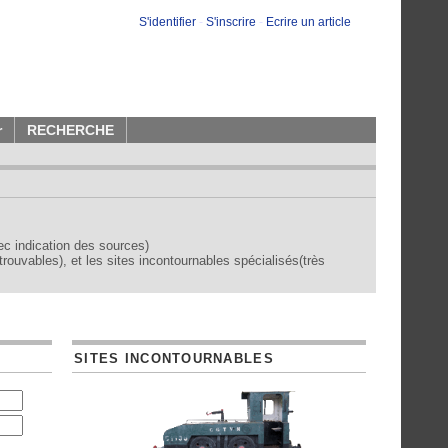
S'identifier
-
S'inscrire
-
Ecrire un article
r
RECHERCHE
vec indication des sources)
trouvables), et les sites incontournables spécialisés(très
SITES INCONTOURNABLES