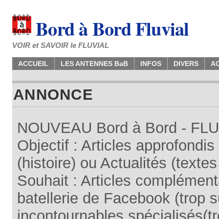
Bord à Bord Fluvial
VOIR et SAVOIR le FLUVIAL
ACCUEIL
LES ANTENNES BaB
INFOS
DIVERS
A
ANNONCE
NOUVEAU Bord à Bord - FLUV
Objectif : Articles approfondi
(histoire) ou Actualités (texte
Souhait : Articles complémenta
batellerie de Facebook (trop su
incontournables spécialisés(tr