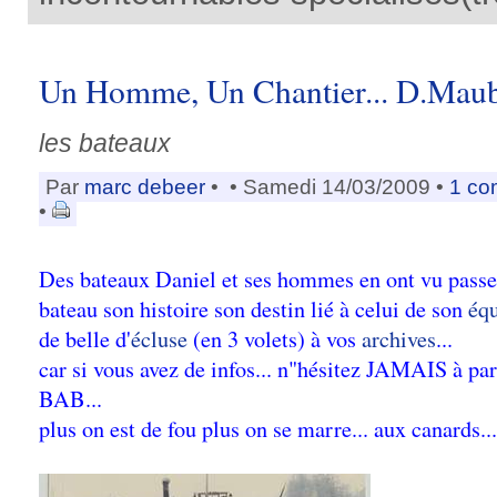
Un Homme, Un Chantier... D.Mauba
les bateaux
Par
marc debeer
•
• Samedi 14/03/2009 •
1 co
•
Des bateaux Daniel et ses hommes en ont vu passer
bateau son histoire son destin lié à celui de son
éq
de belle d'
écluse
(en 3 volets) à vos
archives
...
car si vous avez de infos... n"hésitez JAMAIS à par
BAB...
plus on est de fou plus on se marre... aux canards..