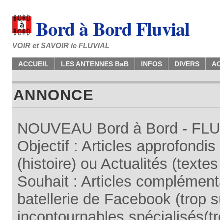
Bord à Bord Fluvial
VOIR et SAVOIR le FLUVIAL
ACCUEIL
LES ANTENNES BaB
INFOS
DIVERS
A
ANNONCE
NOUVEAU Bord à Bord - FLUV
Objectif : Articles approfondi
(histoire) ou Actualités (texte
Souhait : Articles complémenta
batellerie de Facebook (trop su
incontournables spécialisés(tr