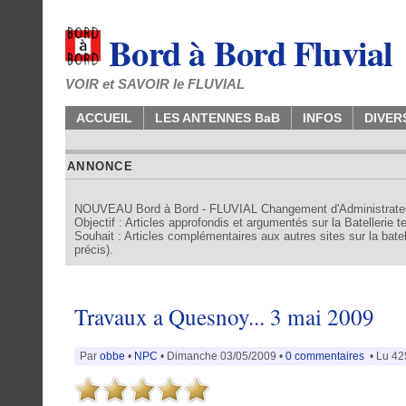
Bord à Bord Fluvial
VOIR et SAVOIR le FLUVIAL
ACCUEIL
LES ANTENNES BaB
INFOS
DIVER
ANNONCE
NOUVEAU Bord à Bord - FLUVIAL Changement d'Administrate
Objectif : Articles approfondis et argumentés sur la Batellerie 
Souhait : Articles complémentaires aux autres sites sur la batell
précis).
Travaux a Quesnoy... 3 mai 2009
Par
obbe
•
NPC
• Dimanche 03/05/2009 •
0 commentaires
• Lu 42