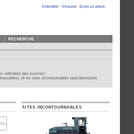
S'identifier
-
S'inscrire
-
Ecrire un article
r
RECHERCHE
vec indication des sources)
trouvables), et les sites incontournables spécialisés(très
SITES INCONTOURNABLES