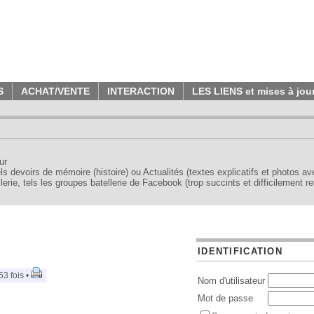
S
ACHAT/VENTE
INTERACTION
LES LIENS et mises à jou
ur
tels devoirs de mémoire (histoire) ou Actualités (textes explicatifs et photos a
erie, tels les groupes batellerie de Facebook (trop succints et difficilement re
IDENTIFICATION
53 fois •
Nom d'utilisateur
Mot de passe