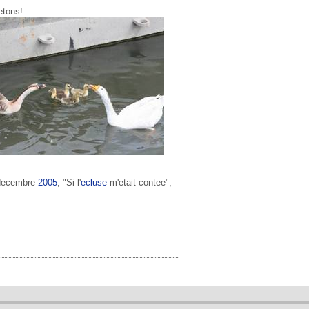
etons!
 decembre
2005
, "Si l'
ecluse
m'etait contee",