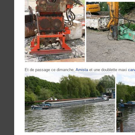
Et de passage ce dimanche,
Amista
et une doublette maxi
can