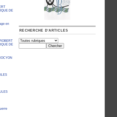
ERT
RQUE DE
age en
RECHERCHE D'ARTICLES
A ROBERT
RQUE DE
PROCYON
ULES
JULES
uerre