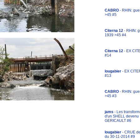
CABRO
- RHIN: gue
>45 #5
Citerna 12
- RHIN: g
1939 >45 #4
Citerna 12
- EX CIT
#14
lougabier
- EX CITE
#13
CABRO
- RHIN: gue
>45 #3
jams
- Les transform
d'un SHELL devenu
GERICAULT #6
lougabier
- CRUE d
du 30-11-2014 #9