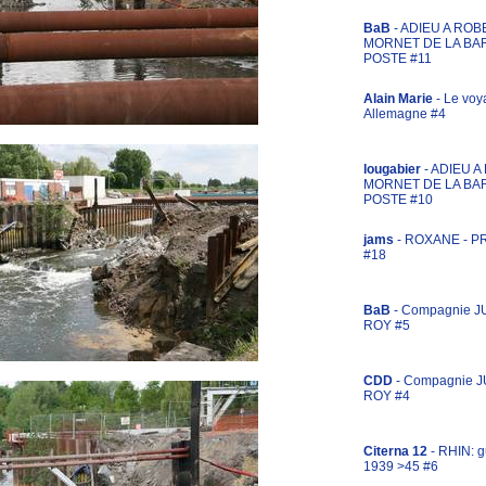
BaB
- ADIEU A ROB
MORNET DE LA BA
POSTE #11
Alain Marie
- Le voy
Allemagne #4
lougabier
- ADIEU 
MORNET DE LA BA
POSTE #10
jams
- ROXANE - 
#18
BaB
- Compagnie J
ROY #5
CDD
- Compagnie 
ROY #4
Citerna 12
- RHIN: g
1939 >45 #6