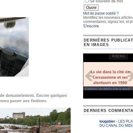
Se souvenir de moi
Mot de passe oublié ?
Identifiez les nouveaux articles
commentaires, signez les, et pl
S'inscrire
DERNIÈRES PUBLICA
EN IMAGES
Articles
CANAL du MIDI: Vie à bord
rs de demantelement. Encore quelques
ourra passer aux finitions.
DERNIERS COMMENTA
lougabier
- LES PL
DU CANAL DU MIDI