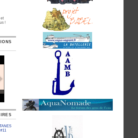
 et
us !
TIONS
IRES
ATANES
 #11