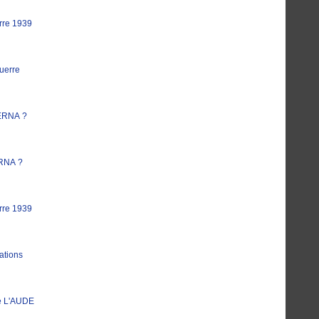
rre 1939
uerre
ERNA ?
RNA ?
rre 1939
ations
e L'AUDE