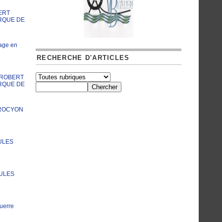
ERT
RQUE DE
age en
RECHERCHE D'ARTICLES
A ROBERT
RQUE DE
PROCYON
ULES
JULES
uerre