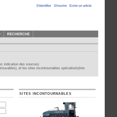
S'identifier
-
S'inscrire
-
Ecrire un article
r
RECHERCHE
vec indication des sources)
trouvables), et les sites incontournables spécialisés(très
SITES INCONTOURNABLES