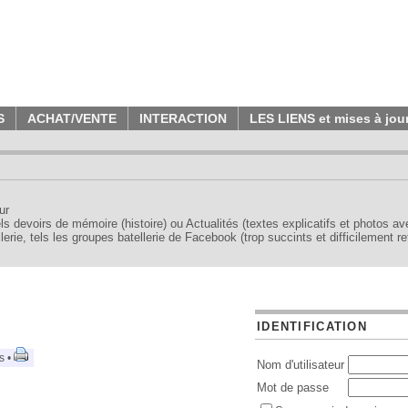
S
ACHAT/VENTE
INTERACTION
LES LIENS et mises à jou
ur
tels devoirs de mémoire (histoire) ou Actualités (textes explicatifs et photos a
erie, tels les groupes batellerie de Facebook (trop succints et difficilement re
IDENTIFICATION
s •
Nom d'utilisateur
Mot de passe