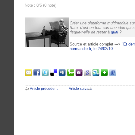
Note : 0/5 (0 note)
Créer une plateforme multimodale sur
Bata, c'est en tout cas une idée qui 
risque-t-elle de rester à
quai
?
Source et article complet --->
"Et dem
normandie.fr, le 24/02/10
Article précédent
Article suivant