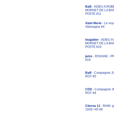
BaB
- ADIEU A ROB
MORNET DE LA BA
POSTE #11
Alain Marie
- Le voy
Allemagne #4
lougabier
- ADIEU 
MORNET DE LA BA
POSTE #10
jams
- ROXANE - 
#18
BaB
- Compagnie J
ROY #5
CDD
- Compagnie 
ROY #4
Citerna 12
- RHIN: g
1939 >45 #6