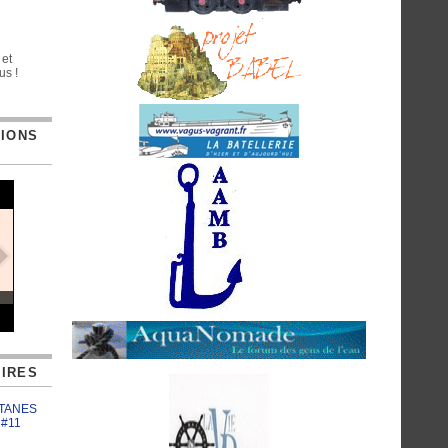
 et
us !
TIONS
IRES
ATANES
 #11