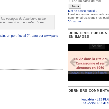
Se souvenir de moi
Mot de passe oublié ?
Identifiez les nouveaux articles
commentaires, signez les, et pl
 les vestiges de l'ancienne usine
S'inscrire
séduit Jean-Luc Lecomte. L'idée
DERNIÈRES PUBLICA
ain, un port fluvial ?", paru sur www.paris-
EN IMAGES
Articles
CANAL du MIDI: Vie à bord
DERNIERS COMMENTA
lougabier
- LES PL
DU CANAL DU MIDI