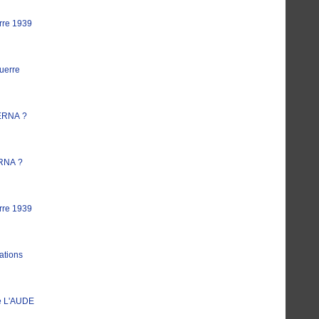
rre 1939
uerre
ERNA ?
RNA ?
rre 1939
ations
e L'AUDE