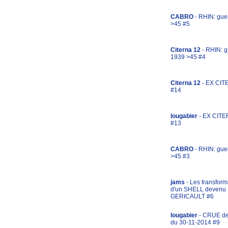
CABRO
- RHIN: gue
>45 #5
Citerna 12
- RHIN: g
1939 >45 #4
Citerna 12
- EX CIT
#14
lougabier
- EX CITE
#13
CABRO
- RHIN: gue
>45 #3
jams
- Les transform
d'un SHELL devenu
GERICAULT #6
lougabier
- CRUE d
du 30-11-2014 #9