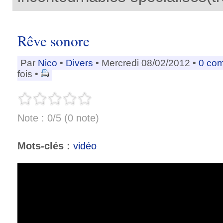
Rêve sonore
Par
Nico
•
Divers
• Mercredi 08/02/2012 •
0 co
fois •
Note : 0/5 (0 note)
Mots-clés :
vidéo