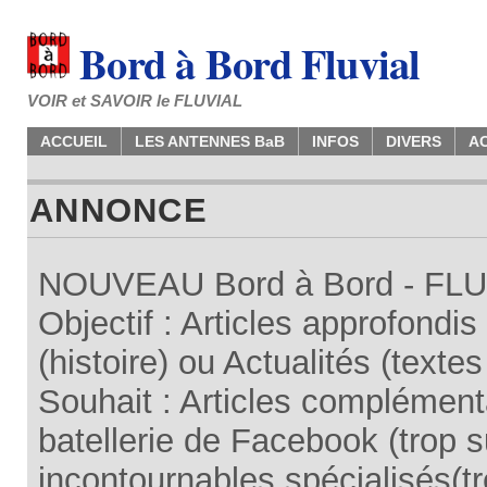
Bord à Bord Fluvial
VOIR et SAVOIR le FLUVIAL
ACCUEIL
LES ANTENNES BaB
INFOS
DIVERS
A
ANNONCE
NOUVEAU Bord à Bord - FLUV
Objectif : Articles approfondi
(histoire) ou Actualités (texte
Souhait : Articles complémenta
batellerie de Facebook (trop su
incontournables spécialisés(tr