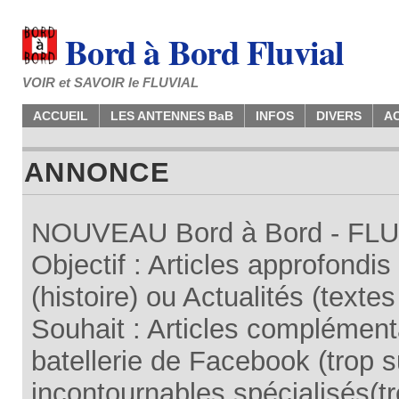
Bord à Bord Fluvial
VOIR et SAVOIR le FLUVIAL
ACCUEIL
LES ANTENNES BaB
INFOS
DIVERS
A
ANNONCE
NOUVEAU Bord à Bord - FLUV
Objectif : Articles approfondi
(histoire) ou Actualités (texte
Souhait : Articles complémenta
batellerie de Facebook (trop su
incontournables spécialisés(tr