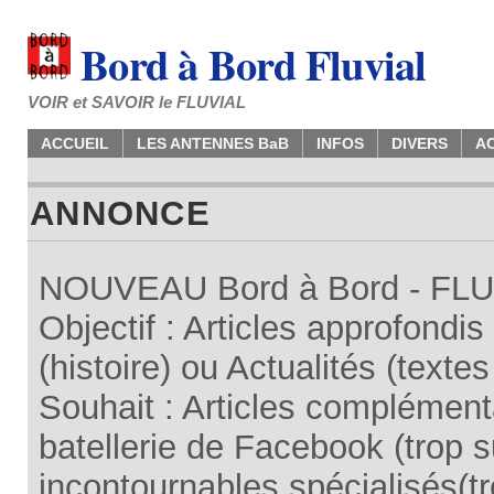
Bord à Bord Fluvial
VOIR et SAVOIR le FLUVIAL
ACCUEIL
LES ANTENNES BaB
INFOS
DIVERS
A
ANNONCE
NOUVEAU Bord à Bord - FLUV
Objectif : Articles approfondi
(histoire) ou Actualités (texte
Souhait : Articles complémenta
batellerie de Facebook (trop su
incontournables spécialisés(tr