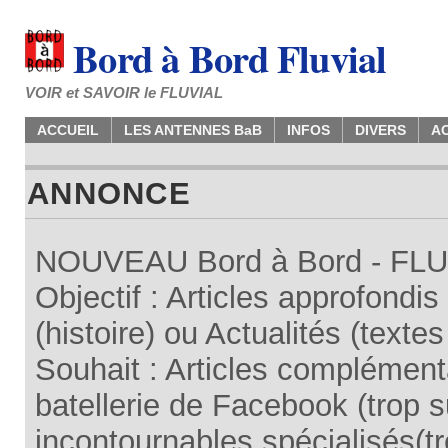
Bord à Bord Fluvial
VOIR et SAVOIR le FLUVIAL
ACCUEIL
LES ANTENNES BaB
INFOS
DIVERS
A
ANNONCE
NOUVEAU Bord à Bord - FLUV
Objectif : Articles approfondi
(histoire) ou Actualités (texte
Souhait : Articles complémenta
batellerie de Facebook (trop su
incontournables spécialisés(tr