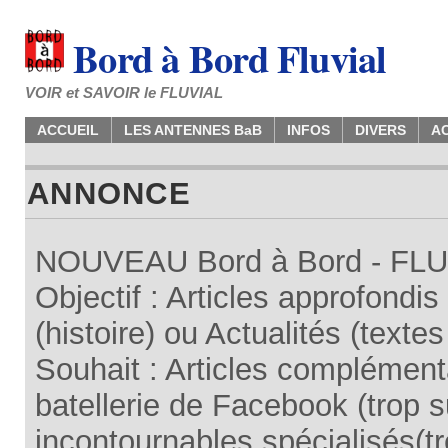
Bord à Bord Fluvial
VOIR et SAVOIR le FLUVIAL
ACCUEIL
LES ANTENNES BaB
INFOS
DIVERS
A
ANNONCE
NOUVEAU Bord à Bord - FLUV
Objectif : Articles approfondi
(histoire) ou Actualités (texte
Souhait : Articles complémenta
batellerie de Facebook (trop su
incontournables spécialisés(tr