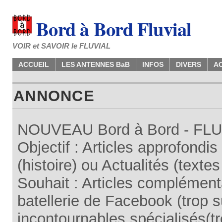
Bord à Bord Fluvial
VOIR et SAVOIR le FLUVIAL
ACCUEIL
LES ANTENNES BaB
INFOS
DIVERS
A
ANNONCE
NOUVEAU Bord à Bord - FLUV
Objectif : Articles approfondi
(histoire) ou Actualités (texte
Souhait : Articles complémenta
batellerie de Facebook (trop su
incontournables spécialisés(tr