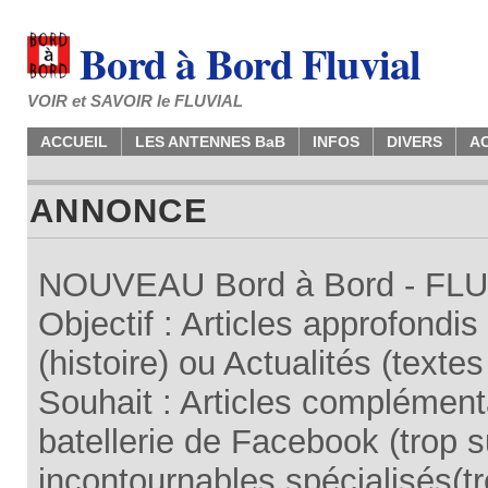
Bord à Bord Fluvial
VOIR et SAVOIR le FLUVIAL
ACCUEIL
LES ANTENNES BaB
INFOS
DIVERS
A
ANNONCE
NOUVEAU Bord à Bord - FLUV
Objectif : Articles approfondi
(histoire) ou Actualités (texte
Souhait : Articles complémenta
batellerie de Facebook (trop su
incontournables spécialisés(tr