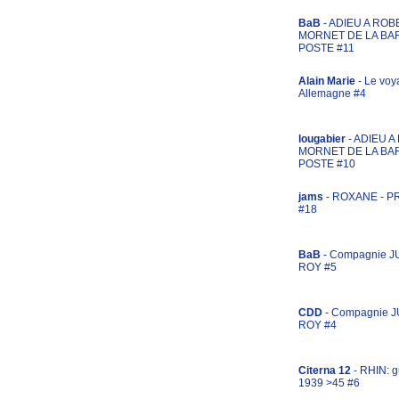
BaB
- ADIEU A ROB
MORNET DE LA BA
POSTE #11
Alain Marie
- Le voy
Allemagne #4
lougabier
- ADIEU 
MORNET DE LA BA
POSTE #10
jams
- ROXANE - 
#18
BaB
- Compagnie J
ROY #5
CDD
- Compagnie 
ROY #4
Citerna 12
- RHIN: g
1939 >45 #6