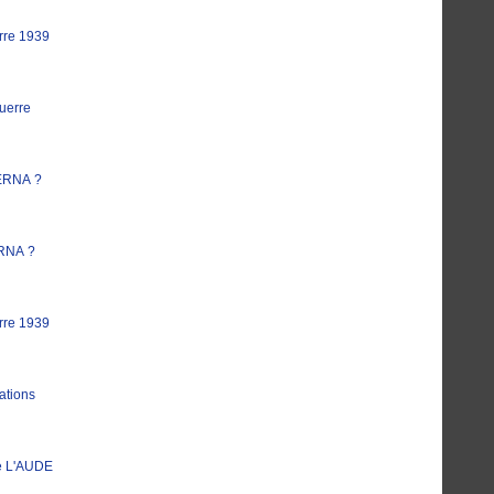
rre 1939
uerre
ERNA ?
RNA ?
rre 1939
ations
e L'AUDE