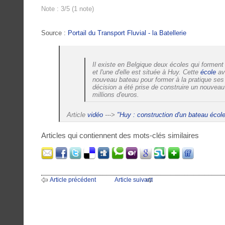
Note : 3/5 (1 note)
Source :
Portail du Transport Fluvial - la Batellerie
Il existe en Belgique deux écoles qui forment 
et l'une d'elle est située à Huy. Cette
école
ava
nouveau bateau pour former à la pratique ses 
décision a été prise de construire un nouvea
millions d'euros.
Article
vidéo
--->
"Huy : construction d'un bateau école
Articles qui contiennent des mots-clés similaires
Article précédent
Article suivant