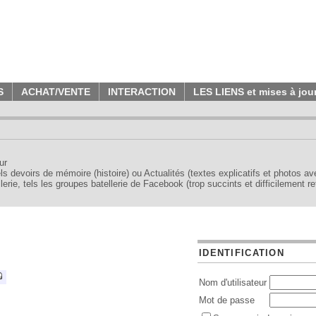
S
ACHAT/VENTE
INTERACTION
LES LIENS et mises à jou
ur
tels devoirs de mémoire (histoire) ou Actualités (textes explicatifs et photos a
erie, tels les groupes batellerie de Facebook (trop succints et difficilement re
IDENTIFICATION
Nom d'utilisateur
Mot de passe