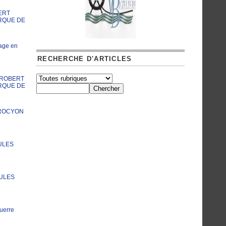
ERT
RQUE DE
age en
RECHERCHE D'ARTICLES
A ROBERT
RQUE DE
PROCYON
ULES
JULES
uerre