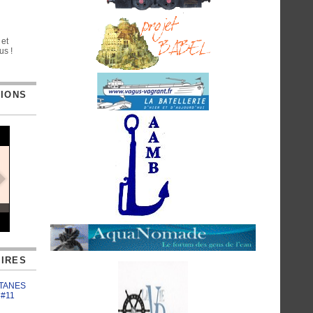
 et
us !
TIONS
IRES
ATANES
 #11