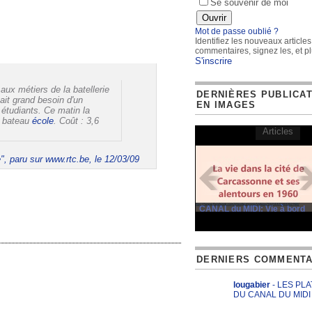
Se souvenir de moi
Mot de passe oublié ?
Identifiez les nouveaux articles
commentaires, signez les, et pl
S'inscrire
aux métiers de la batellerie
DERNIÈRES PUBLICA
it grand besoin d'un
EN IMAGES
étudiants. Ce matin la
u bateau
école
. Coût : 3,6
Articles
", paru sur www.rtc.be, le 12/03/09
CANAL du MIDI: Vie à bord
DERNIERS COMMENTA
lougabier
- LES PL
DU CANAL DU MIDI