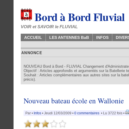
Bord à Bord Fluvial
VOIR et SAVOIR le FLUVIAL
ACCUEIL
LES ANTENNES BaB
INFOS
DIVER
ANNONCE
NOUVEAU Bord à Bord - FLUVIAL Changement d'Administrate
Objectif : Articles approfondis et argumentés sur la Batellerie 
Souhait : Articles complémentaires aux autres sites sur la batell
précis).
Nouveau bateau école en Wallonie
Par
•
Infos
• Jeudi 12/03/2009 •
0 commentaires
• Lu 3722 fois •