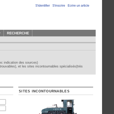
S'identifier
-
S'inscrire
-
Ecrire un article
r
RECHERCHE
vec indication des sources)
trouvables), et les sites incontournables spécialisés(très
SITES INCONTOURNABLES