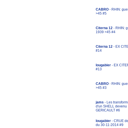
CABRO
- RHIN: gue
>45 #5
Citerna 12
- RHIN: g
1939 >45 #4
Citerna 12
- EX CIT
#14
lougabier
- EX CITE
#13
CABRO
- RHIN: gue
>45 #3
jams
- Les transform
d'un SHELL devenu
GERICAULT #6
lougabier
- CRUE d
du 30-11-2014 #9