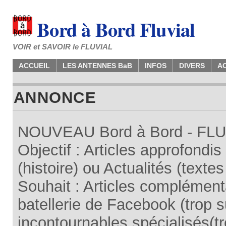
Bord à Bord Fluvial
VOIR et SAVOIR le FLUVIAL
ACCUEIL
LES ANTENNES BaB
INFOS
DIVERS
A
ANNONCE
NOUVEAU Bord à Bord - FLUV
Objectif : Articles approfondi
(histoire) ou Actualités (texte
Souhait : Articles complémenta
batellerie de Facebook (trop su
incontournables spécialisés(tr