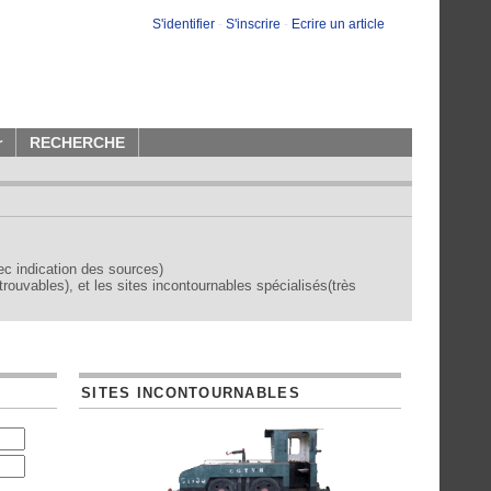
S'identifier
-
S'inscrire
-
Ecrire un article
r
RECHERCHE
vec indication des sources)
trouvables), et les sites incontournables spécialisés(très
SITES INCONTOURNABLES