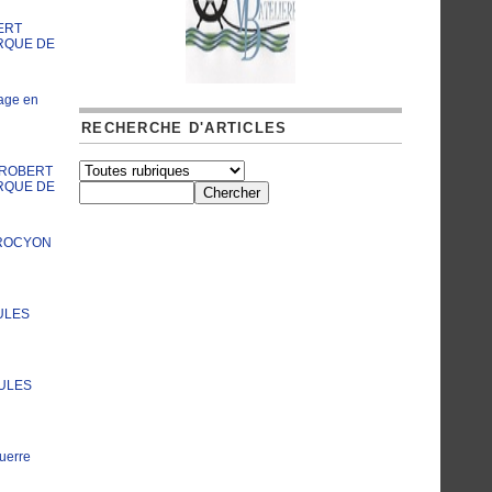
ERT
RQUE DE
age en
RECHERCHE D'ARTICLES
A ROBERT
RQUE DE
PROCYON
ULES
JULES
uerre