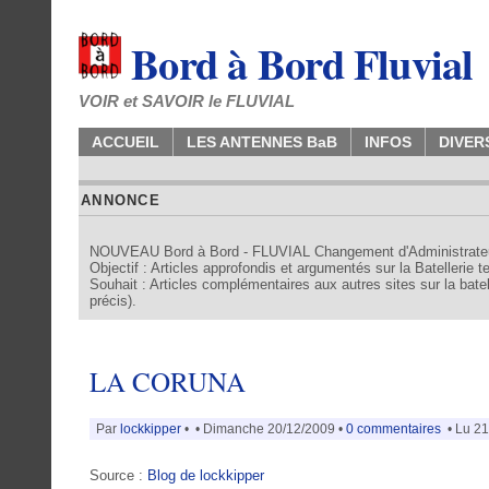
Bord à Bord Fluvial
VOIR et SAVOIR le FLUVIAL
ACCUEIL
LES ANTENNES BaB
INFOS
DIVER
ANNONCE
NOUVEAU Bord à Bord - FLUVIAL Changement d'Administrate
Objectif : Articles approfondis et argumentés sur la Batellerie 
Souhait : Articles complémentaires aux autres sites sur la batell
précis).
LA CORUNA
Par
lockkipper
•
• Dimanche 20/12/2009 •
0 commentaires
• Lu 21
Source :
Blog de lockkipper