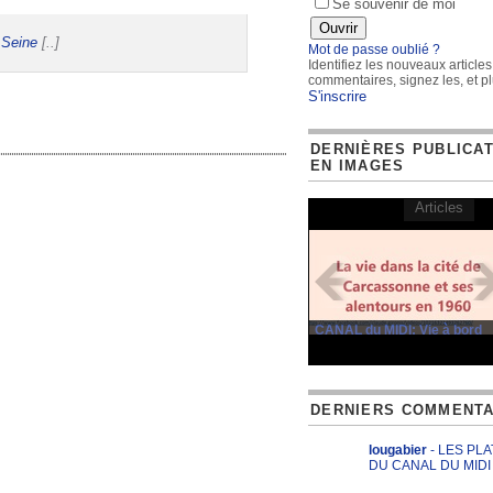
Se souvenir de moi
/
Seine
[..]
Mot de passe oublié ?
Identifiez les nouveaux articles
commentaires, signez les, et pl
S'inscrire
DERNIÈRES PUBLICA
EN IMAGES
Articles
CANAL du MIDI: Vie à bord
DERNIERS COMMENTA
lougabier
- LES PL
DU CANAL DU MIDI