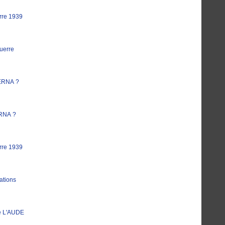
rre 1939
uerre
ERNA ?
RNA ?
rre 1939
ations
e L'AUDE