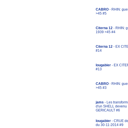
CABRO
- RHIN: gue
>45 #5
Citerna 12
- RHIN: g
1939 >45 #4
Citerna 12
- EX CIT
#14
lougabier
- EX CITE
#13
CABRO
- RHIN: gue
>45 #3
jams
- Les transform
d'un SHELL devenu
GERICAULT #6
lougabier
- CRUE d
du 30-11-2014 #9