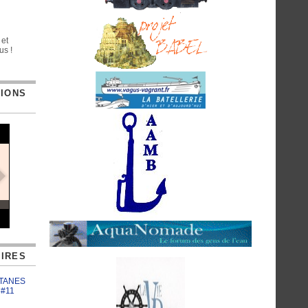
 et
us !
TIONS
IRES
ATANES
 #11