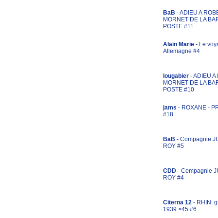
BaB
- ADIEU A ROB
MORNET DE LA BA
POSTE #11
Alain Marie
- Le voy
Allemagne #4
lougabier
- ADIEU 
MORNET DE LA BA
POSTE #10
jams
- ROXANE - 
#18
BaB
- Compagnie J
ROY #5
CDD
- Compagnie 
ROY #4
Citerna 12
- RHIN: g
1939 >45 #6