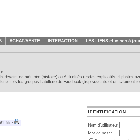
S
ACHAT/VENTE
INTERACTION
LES LIENS et mises à jou
ur
tels devoirs de mémoire (histoire) ou Actualités (textes explicatifs et photos a
erie, tels les groupes batellerie de Facebook (trop succints et difficilement re
IDENTIFICATION
61 fois •
Nom d'utilisateur
Mot de passe