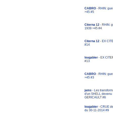
CABRO
- RHIN: gue
>45 #5
Citerna 12
- RHIN: g
1939 >45 #4
Citerna 12
- EX CIT
#14
lougabier
- EX CITE
#13
CABRO
- RHIN: gue
>45 #3
jams
- Les transform
d'un SHELL devenu
GERICAULT #6
lougabier
- CRUE d
du 30-11-2014 #9