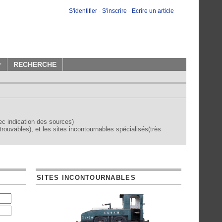
S'identifier
-
S'inscrire
-
Ecrire un article
r
RECHERCHE
vec indication des sources)
trouvables), et les sites incontournables spécialisés(très
SITES INCONTOURNABLES