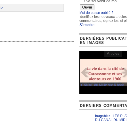
Se souvenir de moi
te
Mot de passe oublié ?
Identifiez les nouveaux articles
commentaires, signez les, et pl
S'inscrire
DERNIÈRES PUBLICA
EN IMAGES
Articles
CANAL du MIDI: Vie à bord
DERNIERS COMMENTA
lougabier
- LES PL
DU CANAL DU MIDI