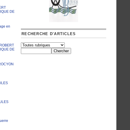
ERT
RQUE DE
age en
RECHERCHE D'ARTICLES
A ROBERT
RQUE DE
PROCYON
ULES
JULES
uerre