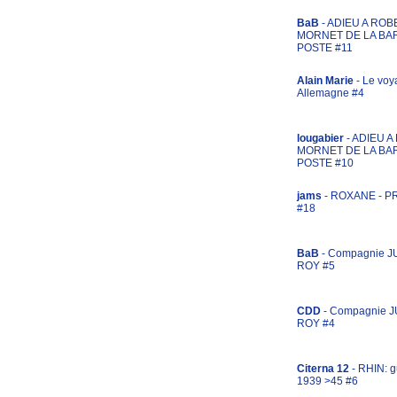
BaB
- ADIEU A ROB
MORNET DE LA BA
POSTE #11
Alain Marie
- Le voy
Allemagne #4
lougabier
- ADIEU 
MORNET DE LA BA
POSTE #10
jams
- ROXANE - 
#18
BaB
- Compagnie J
ROY #5
CDD
- Compagnie 
ROY #4
Citerna 12
- RHIN: g
1939 >45 #6