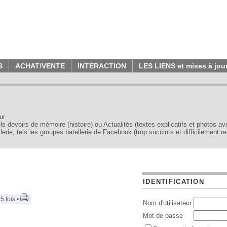
S
ACHAT/VENTE
INTERACTION
LES LIENS et mises à jou
ur
tels devoirs de mémoire (histoire) ou Actualités (textes explicatifs et photos a
erie, tels les groupes batellerie de Facebook (trop succints et difficilement re
IDENTIFICATION
5 fois •
Nom d'utilisateur
Mot de passe