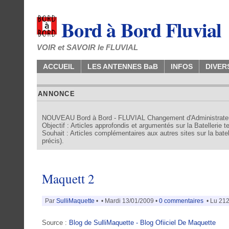
Bord à Bord Fluvial
VOIR et SAVOIR le FLUVIAL
ACCUEIL
LES ANTENNES BaB
INFOS
DIVER
ANNONCE
NOUVEAU Bord à Bord - FLUVIAL Changement d'Administrate
Objectif : Articles approfondis et argumentés sur la Batellerie 
Souhait : Articles complémentaires aux autres sites sur la batell
précis).
Maquett 2
Par
SulliMaquette
•
• Mardi 13/01/2009 •
0 commentaires
• Lu 212
Source :
Blog de SulliMaquette - Blog Ofiiciel De Maquette