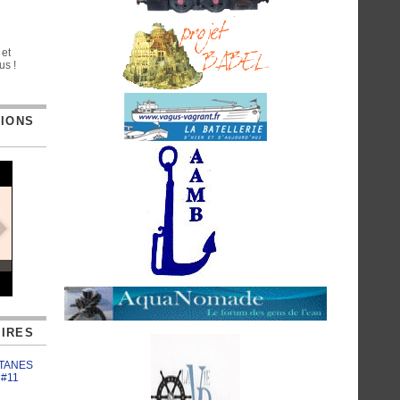
 et
us !
TIONS
IRES
ATANES
 #11