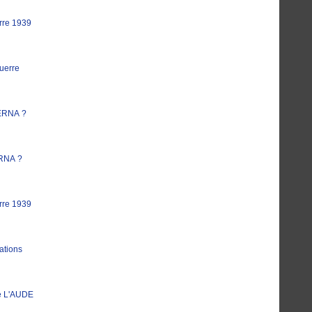
rre 1939
uerre
ERNA ?
RNA ?
rre 1939
ations
e L'AUDE