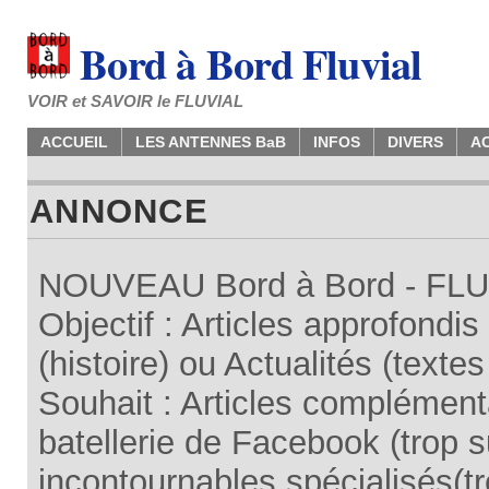
Bord à Bord Fluvial
VOIR et SAVOIR le FLUVIAL
ACCUEIL
LES ANTENNES BaB
INFOS
DIVERS
A
ANNONCE
NOUVEAU Bord à Bord - FLUV
Objectif : Articles approfondi
(histoire) ou Actualités (texte
Souhait : Articles complémenta
batellerie de Facebook (trop su
incontournables spécialisés(tr