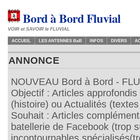
Bord à Bord Fluvial
VOIR et SAVOIR le FLUVIAL
ACCUEIL
LES ANTENNES BaB
INFOS
DIVERS
A
ANNONCE
NOUVEAU Bord à Bord - FLUV
Objectif : Articles approfondi
(histoire) ou Actualités (texte
Souhait : Articles complémenta
batellerie de Facebook (trop su
incontournables spécialisés(tr