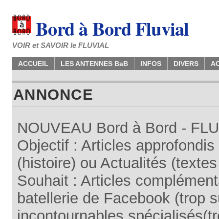
Bord à Bord Fluvial
VOIR et SAVOIR le FLUVIAL
ACCUEIL
LES ANTENNES BaB
INFOS
DIVERS
A
ANNONCE
NOUVEAU Bord à Bord - FLUV
Objectif : Articles approfondi
(histoire) ou Actualités (texte
Souhait : Articles complémenta
batellerie de Facebook (trop su
incontournables spécialisés(tr