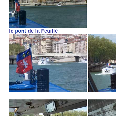
le
pont
de la Feuillé