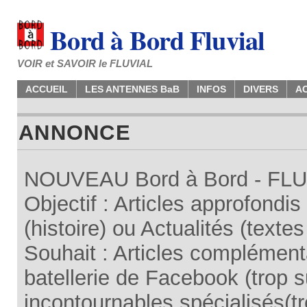
Bord à Bord Fluvial
VOIR et SAVOIR le FLUVIAL
ACCUEIL
LES ANTENNES BaB
INFOS
DIVERS
A
ANNONCE
NOUVEAU Bord à Bord - FLUV
Objectif : Articles approfondi
(histoire) ou Actualités (texte
Souhait : Articles complémenta
batellerie de Facebook (trop su
incontournables spécialisés(tr