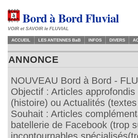
Bord à Bord Fluvial
VOIR et SAVOIR le FLUVIAL
ACCUEIL
LES ANTENNES BaB
INFOS
DIVERS
A
ANNONCE
NOUVEAU Bord à Bord - FLUV
Objectif : Articles approfondi
(histoire) ou Actualités (texte
Souhait : Articles complémenta
batellerie de Facebook (trop su
incontournables spécialisés(tr