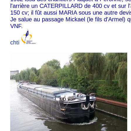
l'arrière un CATERPILLARD de 400 cv et sur
150 cv; il fût aussi MARIA sous une autre devis
Je salue au passage Mickael (le fils d'Armel) qu
VNF.
chti