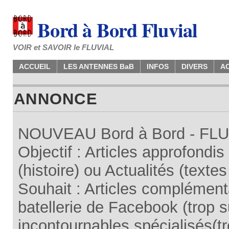
Bord à Bord Fluvial
VOIR et SAVOIR le FLUVIAL
ACCUEIL
LES ANTENNES BaB
INFOS
DIVERS
A
ANNONCE
NOUVEAU Bord à Bord - FLUV
Objectif : Articles approfondi
(histoire) ou Actualités (texte
Souhait : Articles complémenta
batellerie de Facebook (trop su
incontournables spécialisés(tr