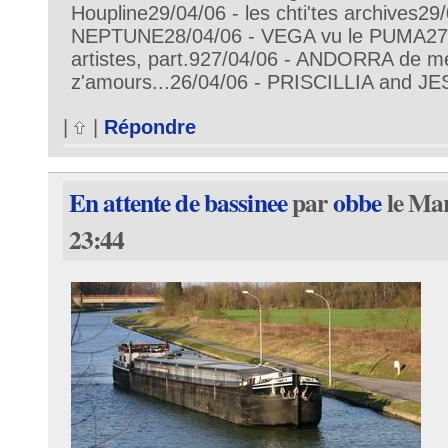
Houpline29/04/06 - les chti'tes archives29
NEPTUNE28/04/06 - VEGA vu le PUMA27/0
artistes, part.927/04/06 - ANDORRA de m
z'amours...26/04/06 - PRISCILLIA and J
|
|
Répondre
En attente de bassinee
par
obbe
le Mar
23:44