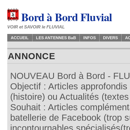
Bord à Bord Fluvial
VOIR et SAVOIR le FLUVIAL
ACCUEIL
LES ANTENNES BaB
INFOS
DIVERS
A
ANNONCE
NOUVEAU Bord à Bord - FLUV
Objectif : Articles approfondi
(histoire) ou Actualités (texte
Souhait : Articles complémenta
batellerie de Facebook (trop su
incontournables spécialisés(tr