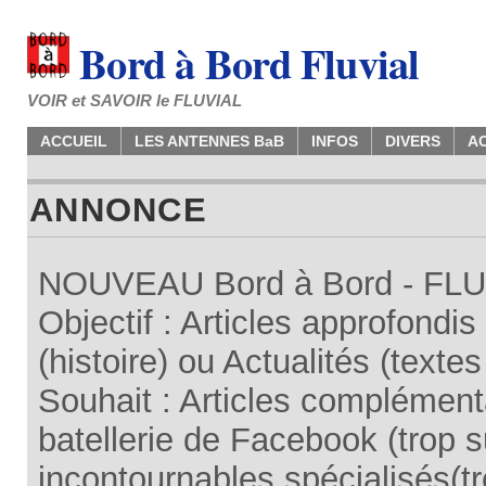
Bord à Bord Fluvial
VOIR et SAVOIR le FLUVIAL
ACCUEIL
LES ANTENNES BaB
INFOS
DIVERS
A
ANNONCE
NOUVEAU Bord à Bord - FLUV
Objectif : Articles approfondi
(histoire) ou Actualités (texte
Souhait : Articles complémenta
batellerie de Facebook (trop su
incontournables spécialisés(tr