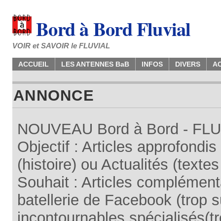
Bord à Bord Fluvial
VOIR et SAVOIR le FLUVIAL
ACCUEIL
LES ANTENNES BaB
INFOS
DIVERS
A
ANNONCE
NOUVEAU Bord à Bord - FLUV
Objectif : Articles approfondi
(histoire) ou Actualités (texte
Souhait : Articles complémenta
batellerie de Facebook (trop su
incontournables spécialisés(tr