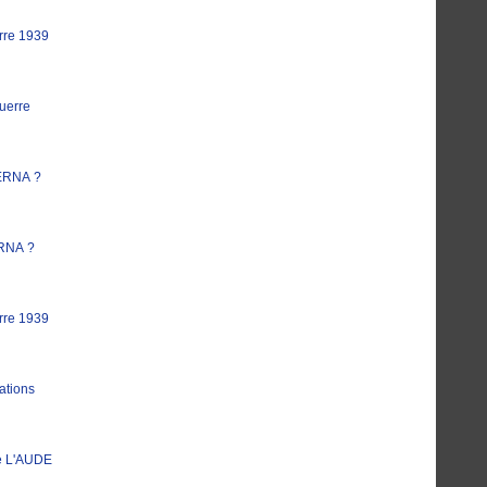
rre 1939
uerre
ERNA ?
RNA ?
rre 1939
ations
e L'AUDE