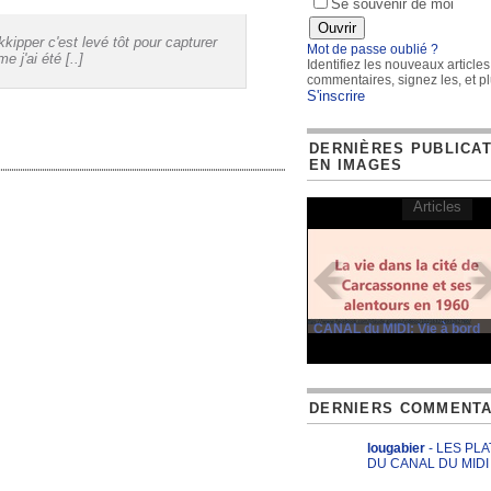
Se souvenir de moi
kkipper c'est levé tôt pour capturer
Mot de passe oublié ?
 j'ai été [..]
Identifiez les nouveaux articles
commentaires, signez les, et pl
S'inscrire
DERNIÈRES PUBLICA
EN IMAGES
Articles
CANAL du MIDI: Vie à bord
DERNIERS COMMENTA
lougabier
- LES PL
DU CANAL DU MIDI