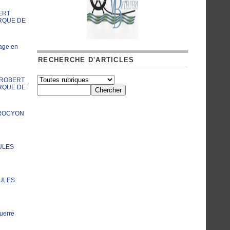
ERT
RQUE DE
age en
RECHERCHE D'ARTICLES
A ROBERT
RQUE DE
PROCYON
ULES
JULES
uerre