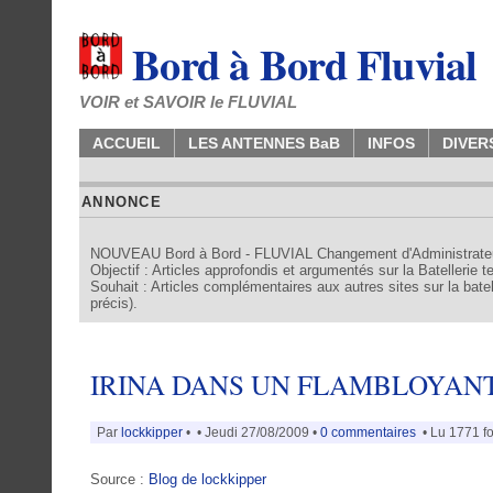
Bord à Bord Fluvial
VOIR et SAVOIR le FLUVIAL
ACCUEIL
LES ANTENNES BaB
INFOS
DIVER
ANNONCE
NOUVEAU Bord à Bord - FLUVIAL Changement d'Administrate
Objectif : Articles approfondis et argumentés sur la Batellerie 
Souhait : Articles complémentaires aux autres sites sur la batell
précis).
IRINA DANS UN FLAMBLOYANT
Par
lockkipper
•
• Jeudi 27/08/2009 •
0 commentaires
• Lu 1771 fo
Source :
Blog de lockkipper