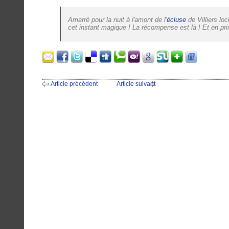
Amarré pour la nuit à l'amont de l'
écluse
de Villiers loc
cet instant magique ! La récompense est là ! Et en prime
Article précédent
Article suivant