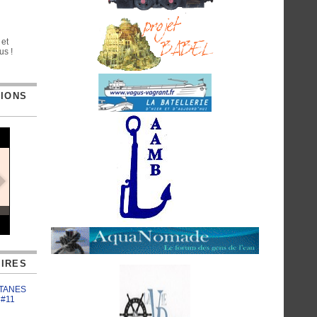
 et
us !
TIONS
IRES
ATANES
 #11