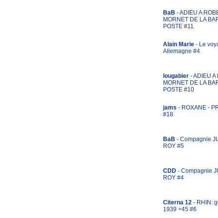
BaB
- ADIEU A ROB
MORNET DE LA BA
POSTE #11
Alain Marie
- Le voy
Allemagne #4
lougabier
- ADIEU 
MORNET DE LA BA
POSTE #10
jams
- ROXANE - 
#18
BaB
- Compagnie J
ROY #5
CDD
- Compagnie 
ROY #4
Citerna 12
- RHIN: g
1939 >45 #6