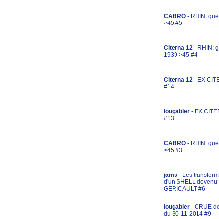
CABRO
- RHIN: gue
>45 #5
Citerna 12
- RHIN: g
1939 >45 #4
Citerna 12
- EX CIT
#14
lougabier
- EX CITE
#13
CABRO
- RHIN: gue
>45 #3
jams
- Les transform
d'un SHELL devenu
GERICAULT #6
lougabier
- CRUE d
du 30-11-2014 #9