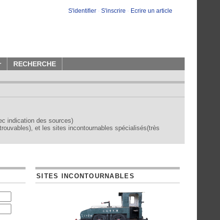
S'identifier
-
S'inscrire
-
Ecrire un article
r
RECHERCHE
vec indication des sources)
trouvables), et les sites incontournables spécialisés(très
SITES INCONTOURNABLES