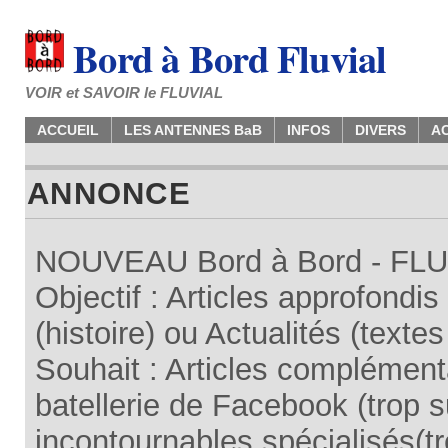
Bord à Bord Fluvial
VOIR et SAVOIR le FLUVIAL
ACCUEIL
LES ANTENNES BaB
INFOS
DIVERS
A
ANNONCE
NOUVEAU Bord à Bord - FLUV
Objectif : Articles approfondi
(histoire) ou Actualités (texte
Souhait : Articles complémenta
batellerie de Facebook (trop su
incontournables spécialisés(tr