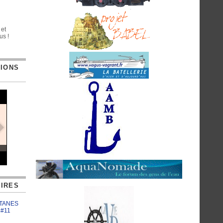
 et
us !
TIONS
IRES
ATANES
 #11