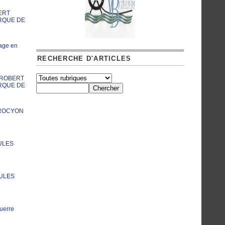
ERT
RQUE DE
age en
RECHERCHE D'ARTICLES
A ROBERT
RQUE DE
PROCYON
ULES
JULES
uerre