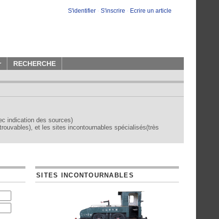
S'identifier
-
S'inscrire
-
Ecrire un article
r
RECHERCHE
vec indication des sources)
trouvables), et les sites incontournables spécialisés(très
SITES INCONTOURNABLES