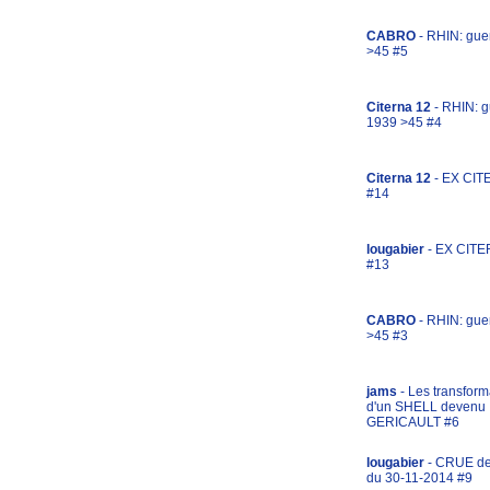
CABRO
- RHIN: gue
>45 #5
Citerna 12
- RHIN: g
1939 >45 #4
Citerna 12
- EX CIT
#14
lougabier
- EX CITE
#13
CABRO
- RHIN: gue
>45 #3
jams
- Les transform
d'un SHELL devenu
GERICAULT #6
lougabier
- CRUE d
du 30-11-2014 #9