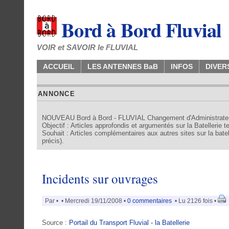
Bord à Bord Fluvial
VOIR et SAVOIR le FLUVIAL
ACCUEIL
LES ANTENNES BaB
INFOS
DIVER
ANNONCE
NOUVEAU Bord à Bord - FLUVIAL Changement d'Administrate
Objectif : Articles approfondis et argumentés sur la Batellerie 
Souhait : Articles complémentaires aux autres sites sur la batell
précis).
Incidents sur ouvrages
Par
•
• Mercredi 19/11/2008 •
0 commentaires
• Lu 2126 fois •
Source :
Portail du Transport Fluvial - la Batellerie