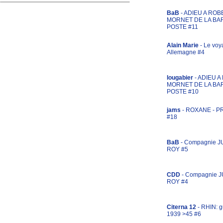
BaB
- ADIEU A ROB
MORNET DE LA BA
POSTE #11
Alain Marie
- Le voy
Allemagne #4
lougabier
- ADIEU 
MORNET DE LA BA
POSTE #10
jams
- ROXANE - 
#18
BaB
- Compagnie J
ROY #5
CDD
- Compagnie 
ROY #4
Citerna 12
- RHIN: g
1939 >45 #6