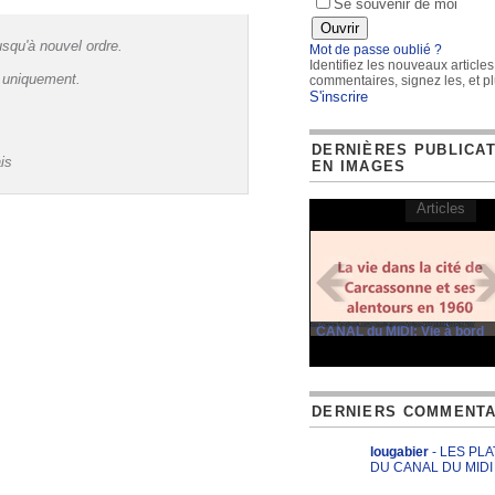
Se souvenir de moi
squ'à nouvel ordre.
Mot de passe oublié ?
Identifiez les nouveaux articles
s uniquement.
commentaires, signez les, et pl
S'inscrire
DERNIÈRES PUBLICA
is
EN IMAGES
Articles
CANAL du MIDI: Vie à bord
DERNIERS COMMENTA
lougabier
- LES PL
DU CANAL DU MIDI