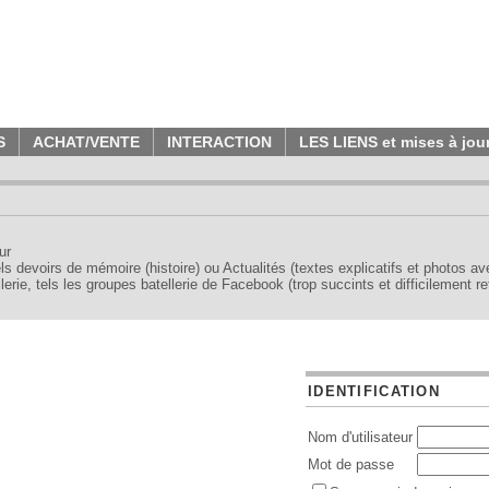
S
ACHAT/VENTE
INTERACTION
LES LIENS et mises à jou
ur
tels devoirs de mémoire (histoire) ou Actualités (textes explicatifs et photos a
erie, tels les groupes batellerie de Facebook (trop succints et difficilement re
IDENTIFICATION
Nom d'utilisateur
Mot de passe