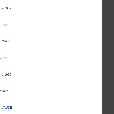
rre 1939
uerre
ERNA ?
RNA ?
rre 1939
ations
e L'AUDE