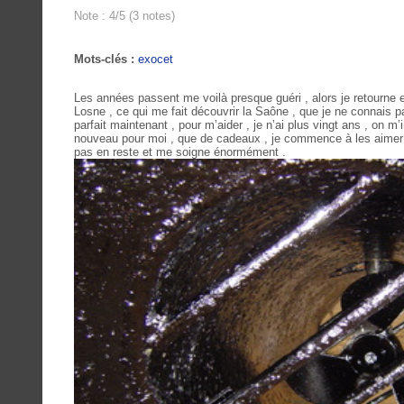
Note : 4/5 (3 notes)
Mots-clés :
exocet
Les années passent me voilà presque guéri , alors je retourne e
Losne , ce qui me fait découvrir
la Saône
, que je ne connais pa
parfait maintenant , pour m’aider , je n’ai plus vingt ans , on m’
nouveau pour moi , que de cadeaux , je commence à les aime
pas en reste et me soigne énormément .