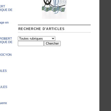
ERT
RQUE DE
age en
RECHERCHE D'ARTICLES
A ROBERT
RQUE DE
PROCYON
ULES
JULES
uerre