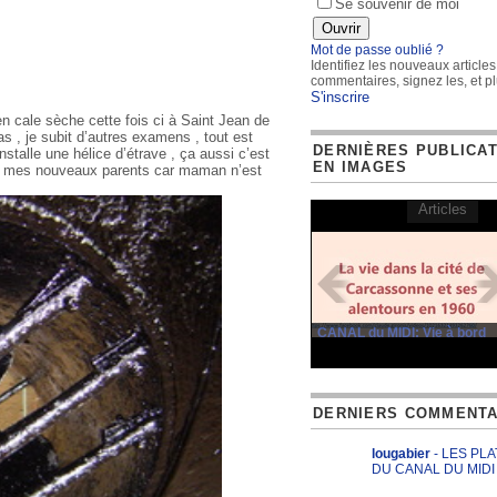
Se souvenir de moi
Mot de passe oublié ?
Identifiez les nouveaux articles
commentaires, signez les, et pl
S'inscrire
n cale sèche cette fois ci à Saint Jean de
s , je subit d’autres examens , tout est
DERNIÈRES PUBLICA
installe une hélice d’étrave , ça aussi c’est
EN IMAGES
r mes nouveaux parents car maman n’est
Articles
CANAL du MIDI: Vie à bord
DERNIERS COMMENTA
lougabier
- LES PL
DU CANAL DU MIDI