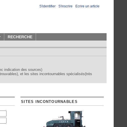
S'identifier
-
S'inscrire
-
Ecrire un article
r
RECHERCHE
vec indication des sources)
trouvables), et les sites incontournables spécialisés(très
SITES INCONTOURNABLES