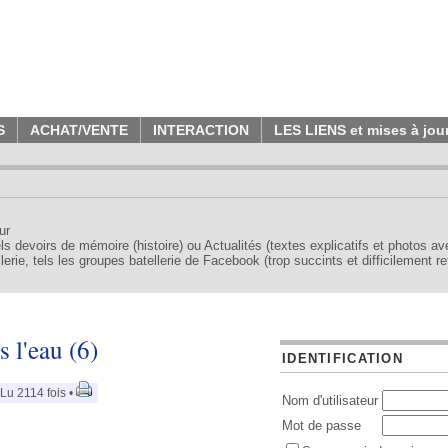
S
ACHAT/VENTE
INTERACTION
LES LIENS et mises à jou
ur
tels devoirs de mémoire (histoire) ou Actualités (textes explicatifs et photos a
erie, tels les groupes batellerie de Facebook (trop succints et difficilement re
l'eau (6)
IDENTIFICATION
 Lu 2114 fois •
Nom d'utilisateur
Mot de passe