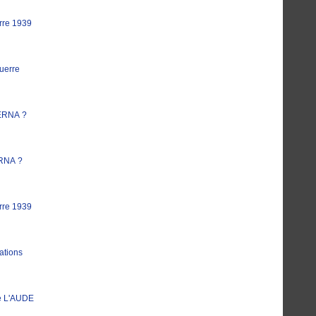
rre 1939
uerre
ERNA ?
RNA ?
rre 1939
ations
e L'AUDE