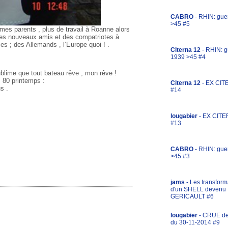
CABRO
- RHIN: gue
>45 #5
es parents , plus de travail à Roanne alors
 des nouveaux amis et des compatriotes à
es ; des Allemands , l’Europe quoi ! .
Citerna 12
- RHIN: g
1939 >45 #4
sublime que tout bateau rêve , mon rêve !
 80 printemps :
Citerna 12
- EX CIT
s .
#14
lougabier
- EX CITE
#13
CABRO
- RHIN: gue
>45 #3
jams
- Les transform
d'un SHELL devenu
GERICAULT #6
lougabier
- CRUE d
du 30-11-2014 #9