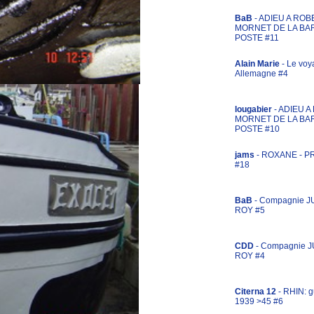
BaB
- ADIEU A ROB
MORNET DE LA BA
POSTE #11
Alain Marie
- Le voy
Allemagne #4
lougabier
- ADIEU 
MORNET DE LA BA
POSTE #10
jams
- ROXANE - 
#18
BaB
- Compagnie J
ROY #5
CDD
- Compagnie 
ROY #4
Citerna 12
- RHIN: g
1939 >45 #6