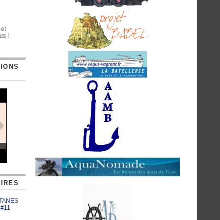
 et
us !
TIONS
IRES
ATANES
 #11