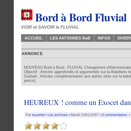
Bord à Bord Fluvial
VOIR et SAVOIR le FLUVIAL
ACCUEIL
LES ANTENNES BaB
INFOS
DIVER
ANNONCE
NOUVEAU Bord à Bord - FLUVIAL Changement d'Administrate
Objectif : Articles approfondis et argumentés sur la Batellerie 
Souhait : Articles complémentaires aux autres sites sur la batell
précis).
HEUREUX ! comme un Exocet dans 
Par
touzelet
•
Les archives
• Mardi 23/01/2007 •
0 commentaires
•