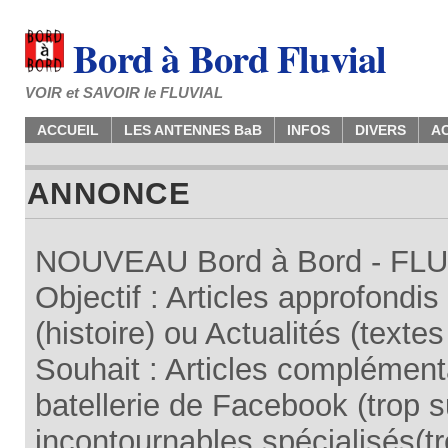
Bord à Bord Fluvial
VOIR et SAVOIR le FLUVIAL
ACCUEIL
LES ANTENNES BaB
INFOS
DIVERS
A
ANNONCE
NOUVEAU Bord à Bord - FLUV
Objectif : Articles approfondi
(histoire) ou Actualités (texte
Souhait : Articles complémenta
batellerie de Facebook (trop su
incontournables spécialisés(tr