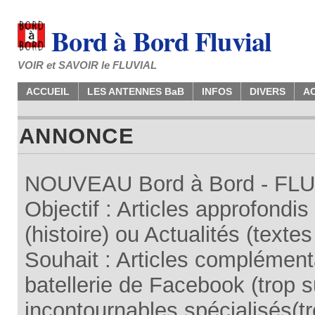
Bord à Bord Fluvial
VOIR et SAVOIR le FLUVIAL
ACCUEIL
LES ANTENNES BaB
INFOS
DIVERS
A
ANNONCE
NOUVEAU Bord à Bord - FLUV
Objectif : Articles approfondi
(histoire) ou Actualités (texte
Souhait : Articles complémenta
batellerie de Facebook (trop su
incontournables spécialisés(tr