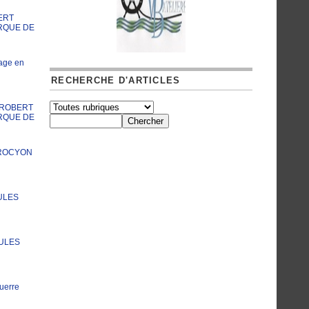
ERT
RQUE DE
age en
RECHERCHE D'ARTICLES
A ROBERT
RQUE DE
PROCYON
ULES
JULES
uerre