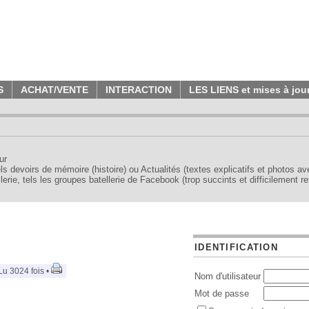
S
ACHAT/VENTE
INTERACTION
LES LIENS et mises à jou
ur
tels devoirs de mémoire (histoire) ou Actualités (textes explicatifs et photos a
erie, tels les groupes batellerie de Facebook (trop succints et difficilement re
IDENTIFICATION
Lu 3024 fois •
Nom d'utilisateur
Mot de passe