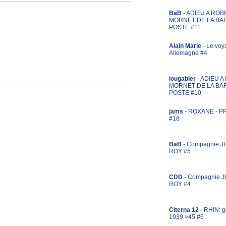
BaB
- ADIEU A ROB
MORNET DE LA BA
POSTE #11
Alain Marie
- Le voy
Allemagne #4
lougabier
- ADIEU 
MORNET DE LA BA
POSTE #10
jams
- ROXANE - 
#18
BaB
- Compagnie J
ROY #5
CDD
- Compagnie 
ROY #4
Citerna 12
- RHIN: g
1939 >45 #6