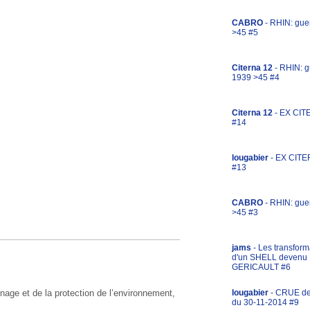
CABRO
- RHIN: gue
>45 #5
Citerna 12
- RHIN: g
1939 >45 #4
Citerna 12
- EX CIT
#14
lougabier
- EX CITE
#13
CABRO
- RHIN: gue
>45 #3
jams
- Les transform
d'un SHELL devenu
GERICAULT #6
nage et de la protection de l’environnement,
lougabier
- CRUE d
du 30-11-2014 #9