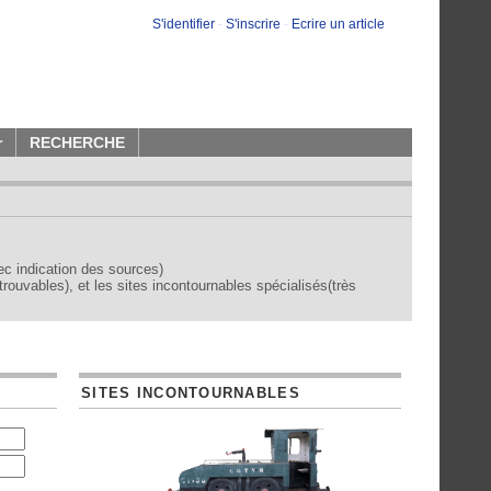
S'identifier
-
S'inscrire
-
Ecrire un article
r
RECHERCHE
vec indication des sources)
trouvables), et les sites incontournables spécialisés(très
SITES INCONTOURNABLES