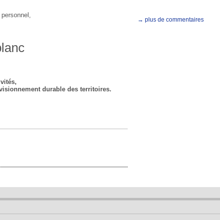
u personnel,
→ plus de commentaires
lanc
vités,
visionnement durable des territoires.