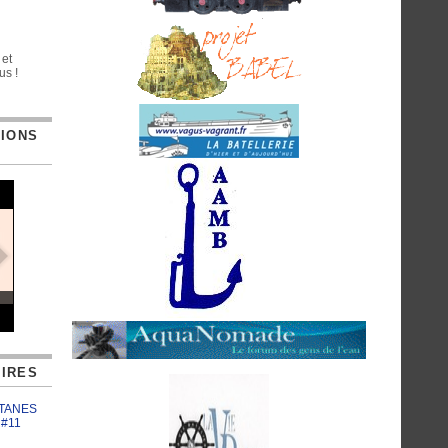
 et
us !
TIONS
IRES
ATANES
 #11