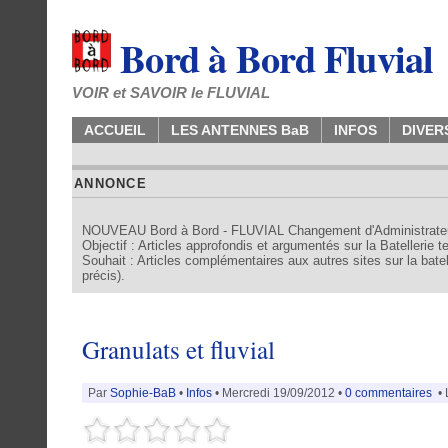
Bord à Bord Fluvial
VOIR et SAVOIR le FLUVIAL
ACCUEIL
LES ANTENNES BaB
INFOS
DIVER
ANNONCE
NOUVEAU Bord à Bord - FLUVIAL Changement d'Administrate
Objectif : Articles approfondis et argumentés sur la Batellerie 
Souhait : Articles complémentaires aux autres sites sur la batell
précis).
Granulats et fluvial
Par
Sophie-BaB
•
Infos
• Mercredi 19/09/2012 •
0 commentaires
• 