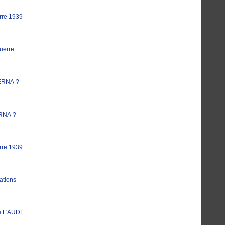
rre 1939
uerre
ERNA ?
RNA ?
rre 1939
ations
e L'AUDE