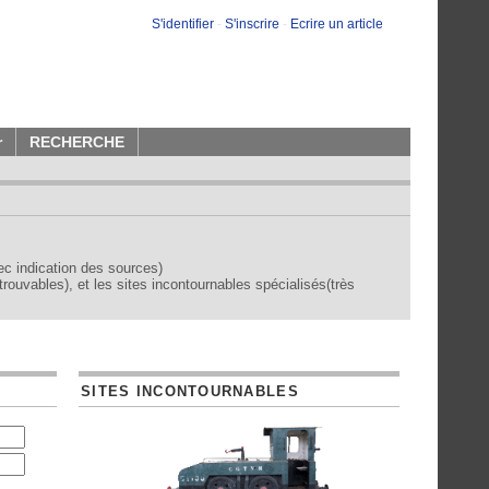
S'identifier
-
S'inscrire
-
Ecrire un article
r
RECHERCHE
vec indication des sources)
trouvables), et les sites incontournables spécialisés(très
SITES INCONTOURNABLES