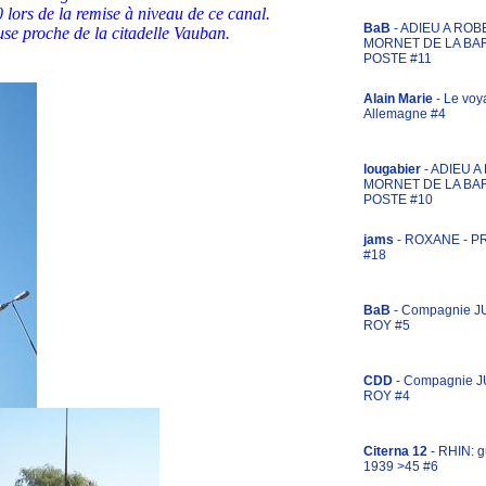
0 lors de la remise à niveau de ce canal.
BaB
- ADIEU A ROB
luse proche de la citadelle Vauban.
MORNET DE LA BA
POSTE #11
Alain Marie
- Le voy
Allemagne #4
lougabier
- ADIEU 
MORNET DE LA BA
POSTE #10
jams
- ROXANE - 
#18
BaB
- Compagnie J
ROY #5
CDD
- Compagnie 
ROY #4
Citerna 12
- RHIN: g
1939 >45 #6