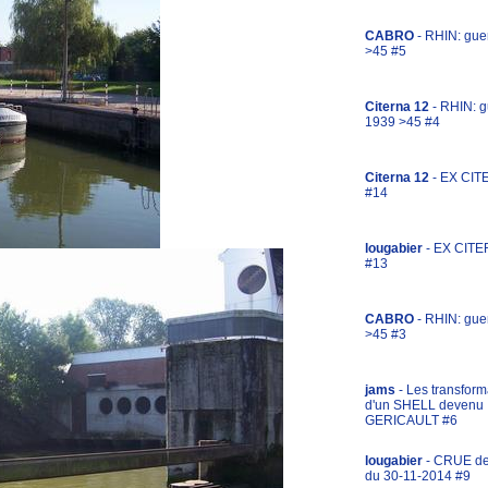
CABRO
- RHIN: gue
>45 #5
Citerna 12
- RHIN: g
1939 >45 #4
Citerna 12
- EX CIT
#14
lougabier
- EX CITE
#13
CABRO
- RHIN: gue
>45 #3
jams
- Les transform
d'un SHELL devenu
GERICAULT #6
lougabier
- CRUE d
du 30-11-2014 #9