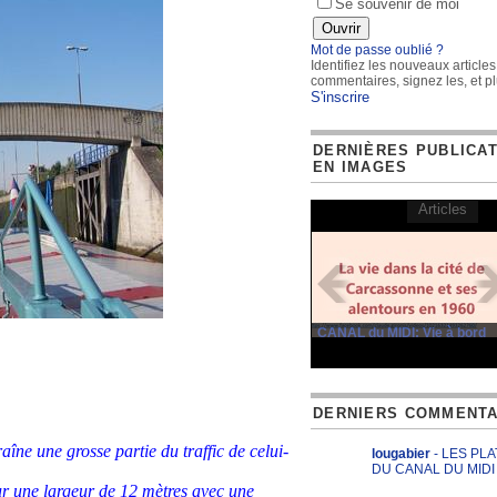
Se souvenir de moi
Mot de passe oublié ?
Identifiez les nouveaux articles
commentaires, signez les, et pl
S'inscrire
DERNIÈRES PUBLICA
EN IMAGES
Articles
CANAL du MIDI: Vie à bord
DERNIERS COMMENTA
aîne une grosse partie du traffic de celui-
lougabier
- LES PL
DU CANAL DU MIDI
ur une largeur de 12 mètres avec une