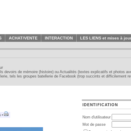
S
ACHAT/VENTE
INTERACTION
LES LIENS et mises à jou
ur
tels devoirs de mémoire (histoire) ou Actualités (textes explicatifs et photos a
erie, tels les groupes batellerie de Facebook (trop succints et difficilement re
IDENTIFICATION
s •
Nom d'utilisateur
Mot de passe