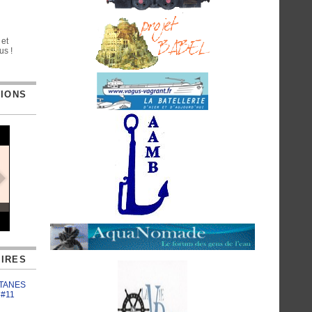
 et
us !
TIONS
IRES
ATANES
 #11