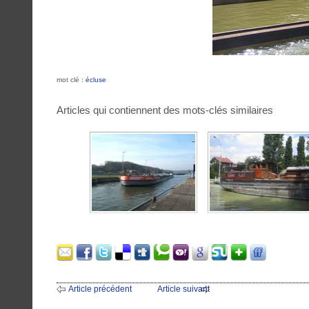
mot clé :
écluse
Articles qui contiennent des mots-clés similaires
Article précédent
Article suivant