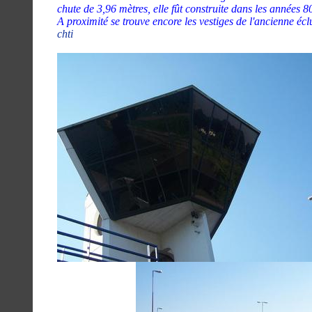
chute de 3,96 mètres, elle fût construite dans les années 8
A proximité se trouve encore les vestiges de l'ancienne éc
chti