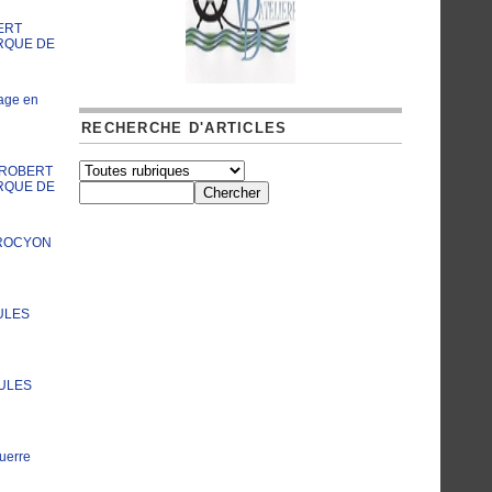
ERT
RQUE DE
age en
RECHERCHE D'ARTICLES
A ROBERT
RQUE DE
PROCYON
ULES
JULES
uerre