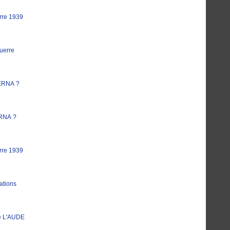
rre 1939
uerre
ERNA ?
RNA ?
rre 1939
ations
e L'AUDE