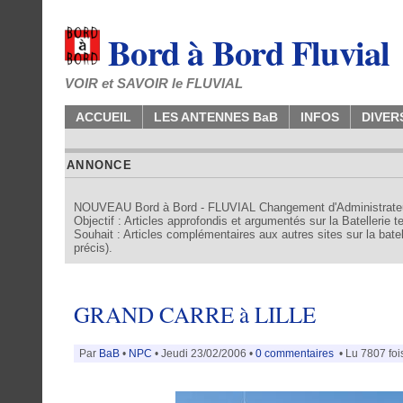
Bord à Bord Fluvial
VOIR et SAVOIR le FLUVIAL
ACCUEIL
LES ANTENNES BaB
INFOS
DIVER
ANNONCE
NOUVEAU Bord à Bord - FLUVIAL Changement d'Administrate
Objectif : Articles approfondis et argumentés sur la Batellerie 
Souhait : Articles complémentaires aux autres sites sur la batell
précis).
GRAND CARRE à LILLE
Par
BaB
•
NPC
• Jeudi 23/02/2006 •
0 commentaires
• Lu 7807 foi