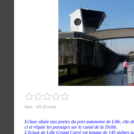
Note : 0/5 (0 note)
Ecluse située aux portes du port autonome de Lille, elle dr
ci et régule les passages sur le canal de la Deûle.
L'écluse de Lille Grand Carré est longue de 145 mètres s