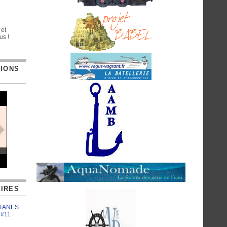
 et
us !
TIONS
IRES
ATANES
 #11