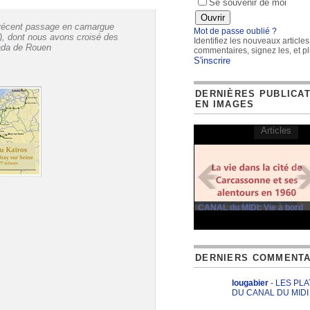
Se souvenir de moi
écent passage en camargue
Mot de passe oublié ?
), dont nous avons croisé des
Identifiez les nouveaux articles
mada de Rouen
commentaires, signez les, et pl
S'inscrire
DERNIÈRES PUBLICA
EN IMAGES
Articles
CANAL du MIDI: Vie à bord
DERNIERS COMMENTA
lougabier
- LES PL
DU CANAL DU MIDI