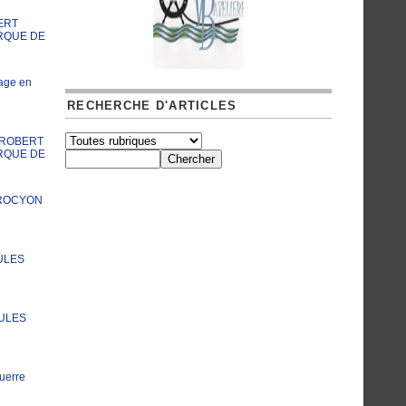
ERT
RQUE DE
age en
RECHERCHE D'ARTICLES
A ROBERT
RQUE DE
PROCYON
ULES
JULES
uerre