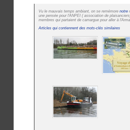
Vu le mauvais temps ambiant, on se remémore
notre
r
une pensée pour l'ANPEI ( association de plaisanciers
membres qui partaient de camargue pour aller à l'Ar
Articles qui contiennent des mots-clés similaires