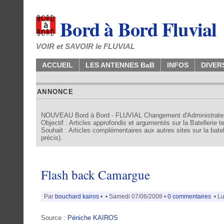
Bord à Bord Fluvial
VOIR et SAVOIR le FLUVIAL
ACCUEIL
LES ANTENNES BaB
INFOS
DIVER
ANNONCE
NOUVEAU Bord à Bord - FLUVIAL Changement d'Administrate
Objectif : Articles approfondis et argumentés sur la Batellerie 
Souhait : Articles complémentaires aux autres sites sur la batell
précis).
Flash back Camargue
Par
bouchard kairos
•
• Samedi 07/06/2008 •
0 commentaires
• Lu
Source :
Péniche KAIROS