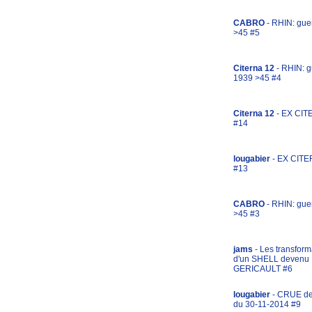
CABRO
- RHIN: gue
>45 #5
Citerna 12
- RHIN: g
1939 >45 #4
Citerna 12
- EX CIT
#14
lougabier
- EX CITE
#13
CABRO
- RHIN: gue
>45 #3
jams
- Les transform
d'un SHELL devenu
GERICAULT #6
lougabier
- CRUE d
du 30-11-2014 #9