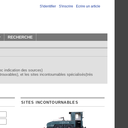
S'identifier
-
S'inscrire
-
Ecrire un article
r
RECHERCHE
vec indication des sources)
trouvables), et les sites incontournables spécialisés(très
SITES INCONTOURNABLES