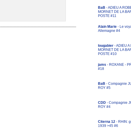
BaB
- ADIEU A ROB
MORNET DE LA BA
POSTE #11
Alain Marie
- Le voy
Allemagne #4
lougabier
- ADIEU 
MORNET DE LA BA
POSTE #10
jams
- ROXANE - 
#18
BaB
- Compagnie J
ROY #5
CDD
- Compagnie 
ROY #4
Citerna 12
- RHIN: g
1939 >45 #6