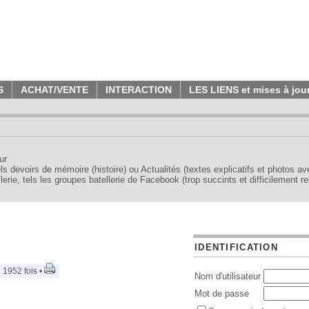
S
ACHAT/VENTE
INTERACTION
LES LIENS et mises à jou
ur
tels devoirs de mémoire (histoire) ou Actualités (textes explicatifs et photos a
erie, tels les groupes batellerie de Facebook (trop succints et difficilement re
IDENTIFICATION
 1952 fois •
Nom d'utilisateur
Mot de passe