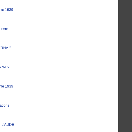
rre 1939
uerre
ERNA ?
RNA ?
rre 1939
ations
e L'AUDE