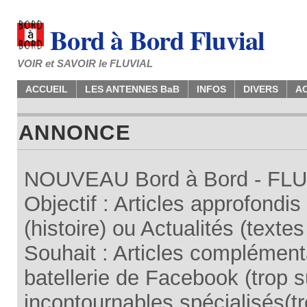
Bord à Bord Fluvial
VOIR et SAVOIR le FLUVIAL
ACCUEIL
LES ANTENNES BaB
INFOS
DIVERS
A
ANNONCE
NOUVEAU Bord à Bord - FLUV
Objectif : Articles approfondi
(histoire) ou Actualités (texte
Souhait : Articles complémenta
batellerie de Facebook (trop su
incontournables spécialisés(tr