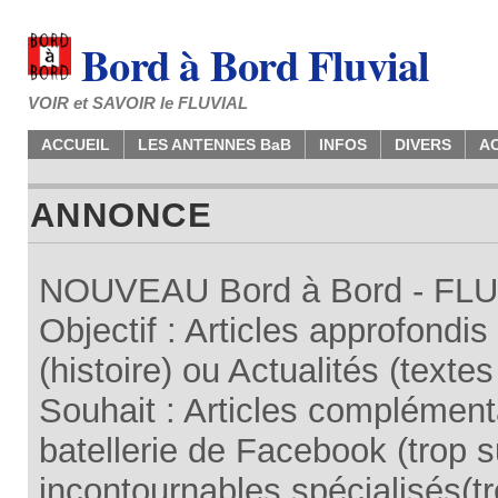
Bord à Bord Fluvial
VOIR et SAVOIR le FLUVIAL
ACCUEIL
LES ANTENNES BaB
INFOS
DIVERS
A
ANNONCE
NOUVEAU Bord à Bord - FLUV
Objectif : Articles approfondi
(histoire) ou Actualités (texte
Souhait : Articles complémenta
batellerie de Facebook (trop su
incontournables spécialisés(tr