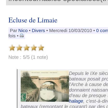
Ecluse de Limaie
Par
Nico
•
Divers
• Mercredi 10/03/2010 •
0 co
fois •
Note : 5/5 (1 note)
Depuis le IXe sièc
bateaux posait p
l’Arche à cause d
donnaient naissan
d’eau de presque 
halage
, c’est-à-di
bateaux (remontant le courant) par des 