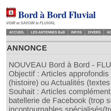
Bord à Bord Fluvial
VOIR et SAVOIR le FLUVIAL
ACCUEIL
LES ANTENNES BaB
INFOS
DIVERS
A
ANNONCE
NOUVEAU Bord à Bord - FLUV
Objectif : Articles approfondi
(histoire) ou Actualités (texte
Souhait : Articles complémenta
batellerie de Facebook (trop su
incontournables spécialisés(tr