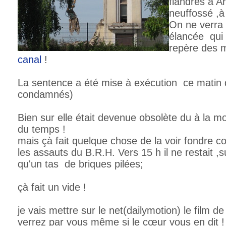
flandres à A
neuffossé ,à 
On ne verra p
élancée qui 
repère des m
canal
!
La sentence a été mise à exécution ce matin
condamnés)
Bien sur elle était devenue obsolète du à la m
du temps !
mais çà fait quelque chose de la voir fondre
les assauts du B.R.H. Vers 15 h il ne restait 
qu'un tas de briques pilées;
çà fait un vide !
je vais mettre sur le net(dailymotion) le film d
verrez par vous même si le cœur vous en dit !