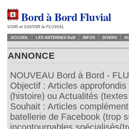
Bord à Bord Fluvial
VOIR et SAVOIR le FLUVIAL
ACCUEIL
LES ANTENNES BaB
INFOS
DIVERS
A
ANNONCE
NOUVEAU Bord à Bord - FLUV
Objectif : Articles approfondi
(histoire) ou Actualités (texte
Souhait : Articles complémenta
batellerie de Facebook (trop su
incontournables spécialisés(tr