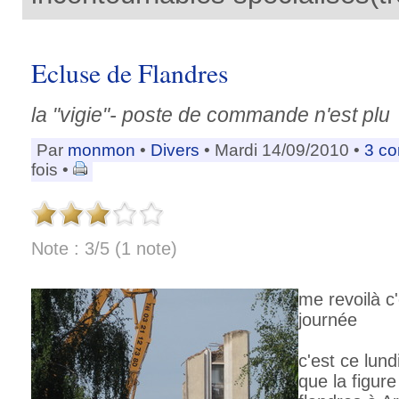
Ecluse de Flandres
la "vigie"- poste de commande n'est plu
Par
monmon
•
Divers
• Mardi 14/09/2010 •
3 c
fois •
Note : 3/5 (1 note)
me revoilà c
journée
c'est ce lu
que la figure