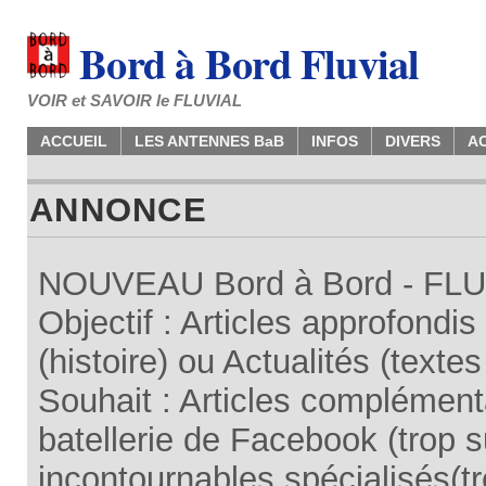
Bord à Bord Fluvial
VOIR et SAVOIR le FLUVIAL
ACCUEIL
LES ANTENNES BaB
INFOS
DIVERS
A
ANNONCE
NOUVEAU Bord à Bord - FLUV
Objectif : Articles approfondi
(histoire) ou Actualités (texte
Souhait : Articles complémenta
batellerie de Facebook (trop su
incontournables spécialisés(tr