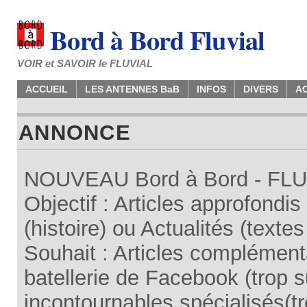
Bord à Bord Fluvial
VOIR et SAVOIR le FLUVIAL
ACCUEIL
LES ANTENNES BaB
INFOS
DIVERS
A
ANNONCE
NOUVEAU Bord à Bord - FLUV
Objectif : Articles approfondi
(histoire) ou Actualités (texte
Souhait : Articles complémenta
batellerie de Facebook (trop su
incontournables spécialisés(tr