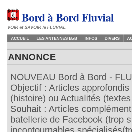
Bord à Bord Fluvial
VOIR et SAVOIR le FLUVIAL
ACCUEIL
LES ANTENNES BaB
INFOS
DIVERS
A
ANNONCE
NOUVEAU Bord à Bord - FLUV
Objectif : Articles approfondi
(histoire) ou Actualités (texte
Souhait : Articles complémenta
batellerie de Facebook (trop su
incontournables spécialisés(tr