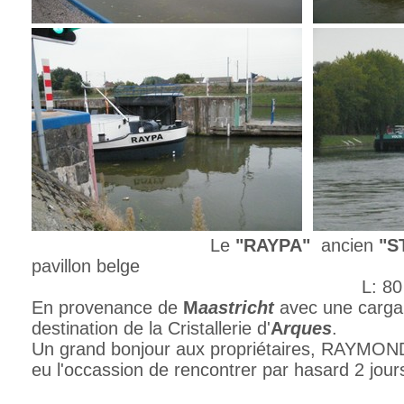
Le
"RAYPA"
ancien
"S
pavillon belge
L: 80 b: 8.24 T
En provenance de
M
aastricht
avec une cargai
destination de la Cristallerie d'
A
rques
.
Un grand bonjour aux propriétaires, RAYMOND
eu l'occassion de rencontrer par hasard 2 jours