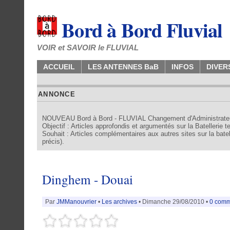
Bord à Bord Fluvial
VOIR et SAVOIR le FLUVIAL
ACCUEIL
LES ANTENNES BaB
INFOS
DIVER
ANNONCE
NOUVEAU Bord à Bord - FLUVIAL Changement d'Administrate
Objectif : Articles approfondis et argumentés sur la Batellerie 
Souhait : Articles complémentaires aux autres sites sur la batell
précis).
Dinghem - Douai
Par
JMManouvrier
•
Les archives
• Dimanche 29/08/2010 •
0 comm