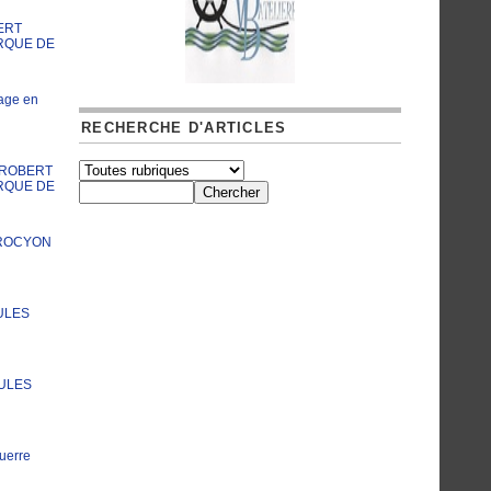
ERT
RQUE DE
age en
RECHERCHE D'ARTICLES
A ROBERT
RQUE DE
PROCYON
ULES
JULES
uerre