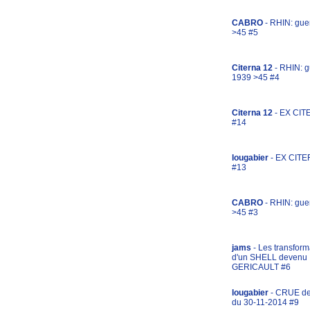
CABRO
- RHIN: gue
>45 #5
Citerna 12
- RHIN: g
1939 >45 #4
Citerna 12
- EX CIT
#14
lougabier
- EX CITE
#13
CABRO
- RHIN: gue
>45 #3
jams
- Les transform
d'un SHELL devenu
GERICAULT #6
lougabier
- CRUE d
du 30-11-2014 #9