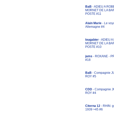
BaB
- ADIEU A ROB
MORNET DE LA BA
POSTE #11
Alain Marie
- Le voy
Allemagne #4
lougabier
- ADIEU 
MORNET DE LA BA
POSTE #10
jams
- ROXANE - 
#18
BaB
- Compagnie J
ROY #5
CDD
- Compagnie 
ROY #4
Citerna 12
- RHIN: g
1939 >45 #6