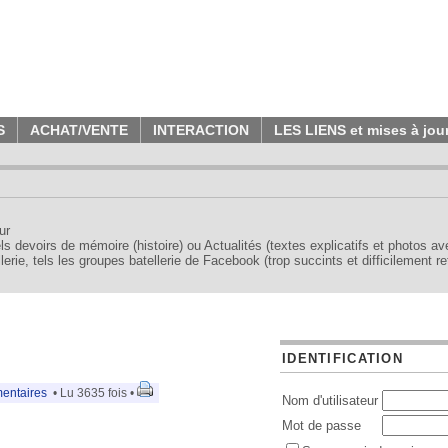
S
ACHAT/VENTE
INTERACTION
LES LIENS et mises à jou
ur
tels devoirs de mémoire (histoire) ou Actualités (textes explicatifs et photos a
erie, tels les groupes batellerie de Facebook (trop succints et difficilement re
IDENTIFICATION
entaires
• Lu 3635 fois •
Nom d'utilisateur
Mot de passe