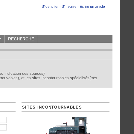
S'identifier
-
S'inscrire
-
Ecrire un article
r
RECHERCHE
vec indication des sources)
trouvables), et les sites incontournables spécialisés(très
SITES INCONTOURNABLES