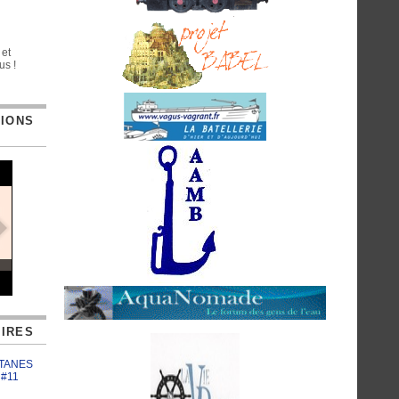
 et
us !
TIONS
IRES
ATANES
 #11