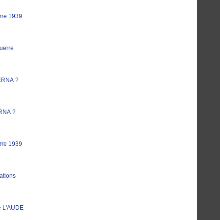
rre 1939
uerre
ERNA ?
RNA ?
rre 1939
ations
e L'AUDE