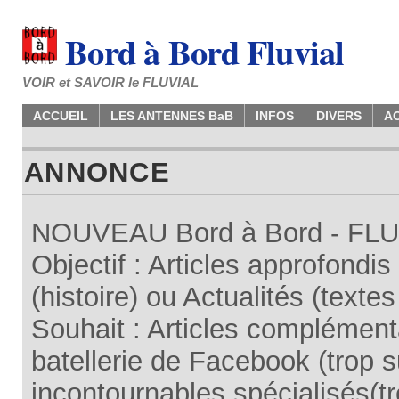
Bord à Bord Fluvial
VOIR et SAVOIR le FLUVIAL
ACCUEIL
LES ANTENNES BaB
INFOS
DIVERS
A
ANNONCE
NOUVEAU Bord à Bord - FLUV
Objectif : Articles approfondi
(histoire) ou Actualités (texte
Souhait : Articles complémenta
batellerie de Facebook (trop su
incontournables spécialisés(tr