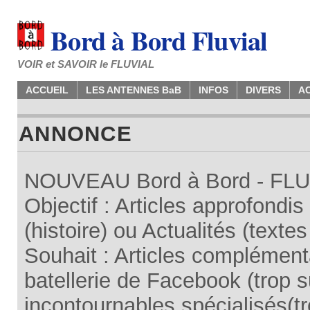
Bord à Bord Fluvial
VOIR et SAVOIR le FLUVIAL
ACCUEIL
LES ANTENNES BaB
INFOS
DIVERS
A
ANNONCE
NOUVEAU Bord à Bord - FLUV
Objectif : Articles approfondi
(histoire) ou Actualités (texte
Souhait : Articles complémenta
batellerie de Facebook (trop su
incontournables spécialisés(tr